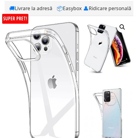
🚚
📦
👤
Livrare la adresă
Easybox
Ridicare personală
SUPER PRET!