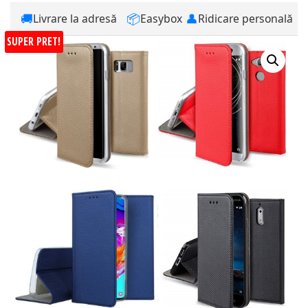
🚚
📦
👤
Livrare la adresă
Easybox
Ridicare personală
SUPER PRET!