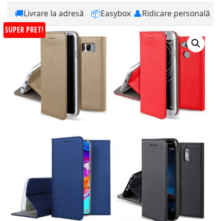
🚚
📦
👤
Livrare la adresă
Easybox
Ridicare personală
SUPER PRET!