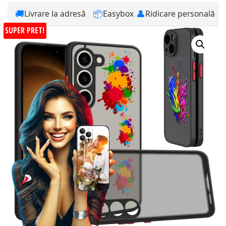
🚚
📦
👤
Livrare la adresă
Easybox
Ridicare personală
SUPER PRET!