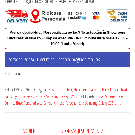
selectat. Fotografia de produs este reprezentativa!
Vrei sa obtii o Husa Personalizata pe loc? Te așteptăm în Showroom
Bucuresti eHuse.ro - Timp de executie 10-15 minute intre orele 12.00 –
19.00 (Luni – Vineri).
Personalizeaza Tu Acum sau Incarca Imaginea mai jos
Stoc epuizat
SKU:
c139770e96ea
Categorii:
Huse de Telefon
,
Huse Personalizate
,
Huse Personalizate
Samsung
,
Huse Personalizate Samsung Galaxy S25 Ultra
Etichete:
Huse Personalizate
Online
,
Huse Personalizate Samsung
,
Huse Personalizate Samsung Galaxy S25 Ultra
DESCRIERE
INFORMAȚII SUPLIMENTARE