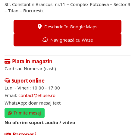
Str. Constantin Brancusi nr.11 – Complex Potcoava – Sector 3
– Titan – Bucuresti.
Deschide în Google Maps
Navighează cu Waze
Plata in magazin
Card sau Numerar (cash)
Suport online
Luni - Vineri: 10:00 - 17:00
Email:
contact@ehuse.ro
WhatsApp: doar mesaj text
Trimite mesaj
Nu oferim suport audio / video
Parteneri