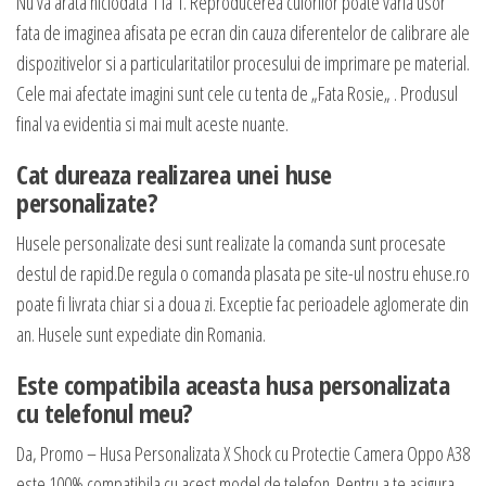
Nu va arata niciodata 1 la 1. Reproducerea culorilor poate varia usor
fata de imaginea afisata pe ecran din cauza diferentelor de calibrare ale
dispozitivelor si a particularitatilor procesului de imprimare pe material.
Cele mai afectate imagini sunt cele cu tenta de „Fata Rosie„ . Produsul
final va evidentia si mai mult aceste nuante.
Cat dureaza realizarea unei huse
personalizate?
Husele personalizate desi sunt realizate la comanda sunt procesate
destul de rapid.De regula o comanda plasata pe site-ul nostru ehuse.ro
poate fi livrata chiar si a doua zi. Exceptie fac perioadele aglomerate din
an. Husele sunt expediate din Romania.
Este compatibila aceasta husa personalizata
cu telefonul meu?
Da, Promo – Husa Personalizata X Shock cu Protectie Camera Oppo A38
este 100% compatibila cu acest model de telefon. Pentru a te asigura