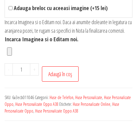
Adauga breloc cu aceeasi imagine (+15 lei)
Incarca Imaginea si o Editam noi. Daca ai anumite doleante in legatura cu
aranjarea pozei, te rugam sa specifici in Nota la finalizarea comenzii.
Incarca Imaginea si o Editam noi.
Cantitate
-
+
Adaugă în coș
Promo
-
Husa
SKU:
6a3ecb011046
Categorii:
Huse de Telefon
,
Huse Personalizate
,
Huse Personalizate
Personalizata
Oppo
,
Huse Personalizate Oppo A38
Etichete:
Huse Personalizate Online
,
Huse
X
Personalizate Oppo
,
Huse Personalizate Oppo A38
Shock
cu
Protectie