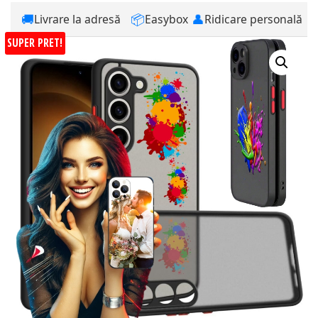
🚚
📦
👤
Livrare la adresă
Easybox
Ridicare personală
SUPER PRET!