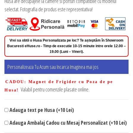
Husa are decupajele la camere si porturi compatibile cu modelul
selectat. Fotografia de produs este reprezentativa!
Vrei sa obtii o Husa Personalizata pe loc? Te așteptăm în Showroom
Bucuresti eHuse.ro - Timp de executie 10-15 minute intre orele 12.00 –
19.00 (Luni – Vineri).
Personalizeaza Tu Acum sau Incarca Imaginea mai jos
CADOU
: Magnet de Frigider cu Poza de pe
Valabil pentru comenzile plasate online.
Husa!
Adauga text pe Husa (+10 Lei)
Adauga Ambalaj Cadou cu Mesaj Personalizat (+10 Lei)