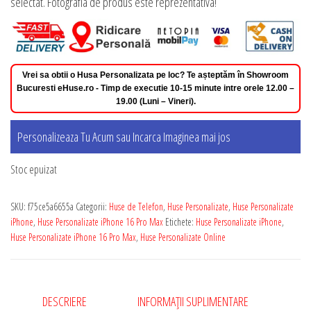
selectat. Fotografia de produs este reprezentativa!
Vrei sa obtii o Husa Personalizata pe loc? Te așteptăm în Showroom
Bucuresti eHuse.ro - Timp de executie 10-15 minute intre orele 12.00 –
19.00 (Luni – Vineri).
Personalizeaza Tu Acum sau Incarca Imaginea mai jos
Stoc epuizat
SKU:
f75ce5a6655a
Categorii:
Huse de Telefon
,
Huse Personalizate
,
Huse Personalizate
iPhone
,
Huse Personalizate iPhone 16 Pro Max
Etichete:
Huse Personalizate iPhone
,
Huse Personalizate iPhone 16 Pro Max
,
Huse Personalizate Online
DESCRIERE
INFORMAȚII SUPLIMENTARE