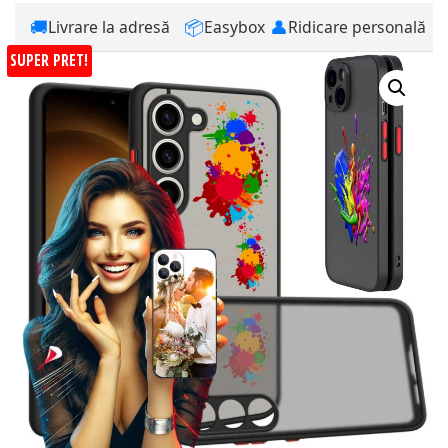
🚚
📦
👤
Livrare la adresă
Easybox
Ridicare personală
SUPER PRET!