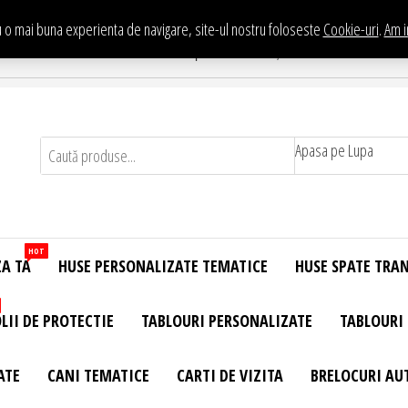
 o mai buna experienta de navigare, site-ul nostru foloseste
Cookie-uri
.
Am i
Te asteptam in Showroom eHuse.ro
. Constantin Brancusi Nr. 11 - Complex Potcoava, Sector 3 Titan - Bucur
Apasa pe Lupa
HOT
ZA TA
HUSE PERSONALIZATE TEMATICE
HUSE SPATE TRA
LII DE PROTECTIE
TABLOURI PERSONALIZATE
TABLOURI
ATE
CANI TEMATICE
CARTI DE VIZITA
BRELOCURI AU