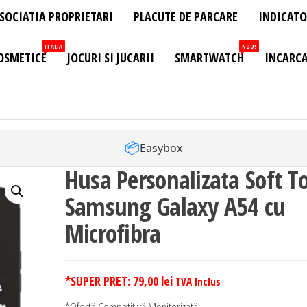
SOCIATIA PROPRIETARI
PLACUTE DE PARCARE
INDICATO
ITALIA
NOU!
OSMETICE
JOCURI SI JUCARII
SMARTWATCH
INCARCA
📦
Easybox
Husa Personalizata Soft T
Samsung Galaxy A54 cu
Microfibra
*SUPER PRET:
79,00
lei
TVA Inclus