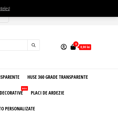
nteles!
esti
0
0,00
lei
NSPARENTE
HUSE 360 GRADE TRANSPARENTE
NOU
 DECORATIVE
PLACI DE ARDEZIE
TO PERSONALIZATE