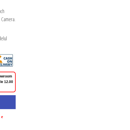
uch
e Camera.
elul
Showroom
le 12.00
pe