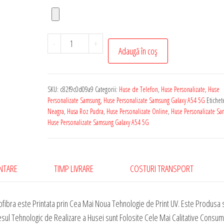
Cantitate
-
+
Adaugă în coș
Husa
Personalizata
Soft
SKU:
c82f9c0d09a9
Categorii:
Huse de Telefon
,
Huse Personalizate
,
Huse
Touch
Personalizate Samsung
,
Huse Personalizate Samsung Galaxy A54 5G
Etichet
Samsung
Neagra
,
Husa Roz Pudra
,
Huse Personalizate Online
,
Huse Personalizate S
Huse Personalizate Samsung Galaxy A54 5G
Galaxy
A54
cu
Microfibra
ENTARE
TIMP LIVRARE
COSTURI TRANSPORT
fibra este Printata prin Cea Mai Noua Tehnologie de Print UV. Este Produsa 
esul Tehnologic de Realizare a Husei sunt Folosite Cele Mai Calitative Consum