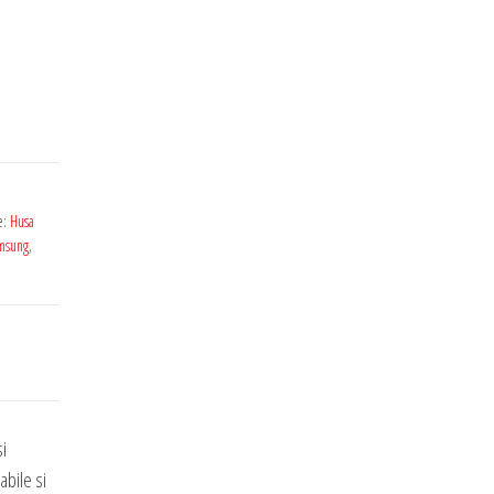
e:
Husa
amsung
,
si
abile si