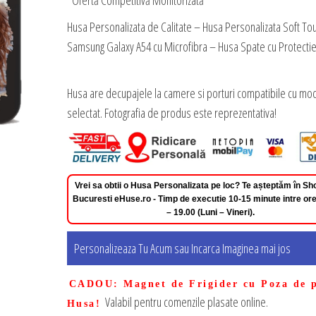
*Ofertă Competitivă Monitorizată
Husa Personalizata de Calitate – Husa Personalizata Soft To
Samsung Galaxy A54 cu Microfibra – Husa Spate cu Protecti
Husa are decupajele la camere si porturi compatibile cu mod
selectat. Fotografia de produs este reprezentativa!
Vrei sa obtii o Husa Personalizata pe loc? Te așteptăm în 
Bucuresti eHuse.ro - Timp de executie 10-15 minute intre ore
– 19.00 (Luni – Vineri).
Personalizeaza Tu Acum sau Incarca Imaginea mai jos
CADOU
: Magnet de Frigider cu Poza de 
Valabil pentru comenzile plasate online.
Husa!