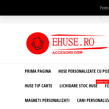
Sari
Pentru
la
Str
conținut
EHuse.ro –
EHuse.ro –
Huse
Site Oficial .
Personalizate
PRIMA PAGINA
HUSE PERSONALIZATE CU PO
Huse
Pentru Orice
Marca de
Personalizate
SUPER PRET
HUSE TIP CARTE
LICHIDARE STOC HUSE
FO
Telefon –
Diverse
Personalizari
MAGNETI PERSONALIZATI
CANI PERSONALIZ
– Accesorii
GSM