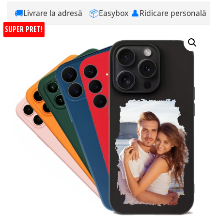
🚚
📦
👤
Livrare la adresă
Easybox
Ridicare personală
SUPER PRET!