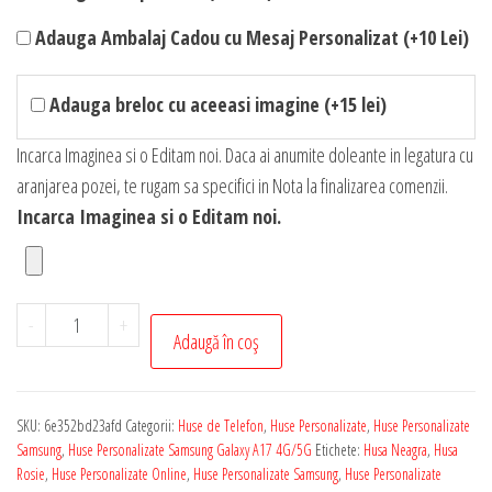
Adauga Ambalaj Cadou cu Mesaj Personalizat (+10 Lei)
Adauga breloc cu aceeasi imagine (+15 lei)
Incarca Imaginea si o Editam noi. Daca ai anumite doleante in legatura cu
aranjarea pozei, te rugam sa specifici in Nota la finalizarea comenzii.
Incarca Imaginea si o Editam noi.
Cantitate
-
+
Adaugă în coș
Husa
Personalizata
Soft
SKU:
6e352bd23afd
Categorii:
Huse de Telefon
,
Huse Personalizate
,
Huse Personalizate
Touch
Samsung
,
Huse Personalizate Samsung Galaxy A17 4G/5G
Etichete:
Husa Neagra
,
Husa
Samsung
Rosie
,
Huse Personalizate Online
,
Huse Personalizate Samsung
,
Huse Personalizate