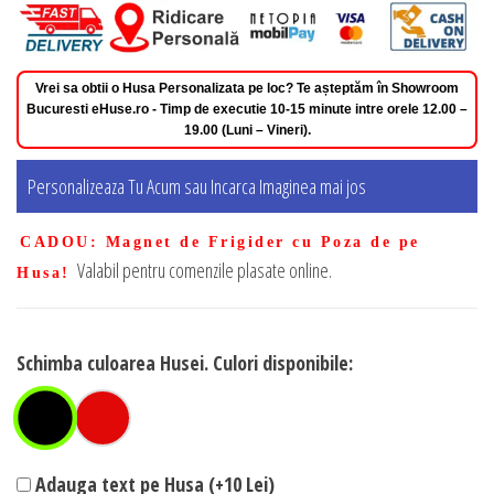
Vrei sa obtii o Husa Personalizata pe loc? Te așteptăm în Showroom
Bucuresti eHuse.ro - Timp de executie 10-15 minute intre orele 12.00 –
19.00 (Luni – Vineri).
Personalizeaza Tu Acum sau Incarca Imaginea mai jos
CADOU
: Magnet de Frigider cu Poza de pe
Valabil pentru comenzile plasate online.
Husa!
Schimba culoarea Husei. Culori disponibile:
Adauga text pe Husa (+10 Lei)