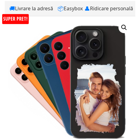
🚚
📦
👤
Livrare la adresă
Easybox
Ridicare personală
SUPER PRET!