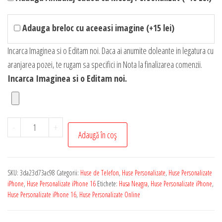
Adauga breloc cu aceeasi imagine (+15 lei)
Incarca Imaginea si o Editam noi. Daca ai anumite doleante in legatura cu
aranjarea pozei, te rugam sa specifici in Nota la finalizarea comenzii.
Incarca Imaginea si o Editam noi.
Cantitate
-
+
Adaugă în coș
Husa
Personalizata
Soft
SKU:
3da23d73ac98
Categorii:
Huse de Telefon
,
Huse Personalizate
,
Huse Personalizate
Touch
iPhone
,
Huse Personalizate iPhone 16
Etichete:
Husa Neagra
,
Huse Personalizate iPhone
,
iPhone
Huse Personalizate iPhone 16
,
Huse Personalizate Online
16
cu