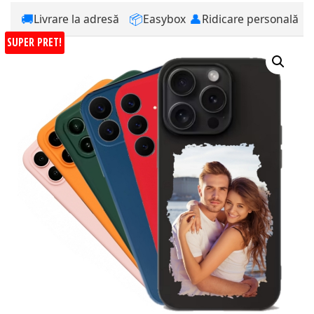
🚚
📦
👤
Livrare la adresă
Easybox
Ridicare personală
SUPER PRET!