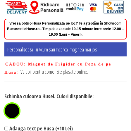
Vrei sa obtii o Husa Personalizata pe loc? Te așteptăm în Showroom
Bucuresti eHuse.ro - Timp de executie 10-15 minute intre orele 12.00 –
19.00 (Luni – Vineri).
Personalizeaza Tu Acum sau Incarca Imaginea mai jos
CADOU
: Magnet de Frigider cu Poza de pe
Valabil pentru comenzile plasate online.
Husa!
Schimba culoarea Husei. Culori disponibile:
Adauga text pe Husa (+10 Lei)