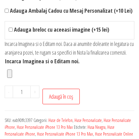
Adauga Ambalaj Cadou cu Mesaj Personalizat (+10 Lei)
Adauga breloc cu aceeasi imagine (+15 lei)
Incarca Imaginea si o Editam noi. Daca ai anumite doleante in legatura cu
aranjarea pozei, te rugam sa specifici in Nota la finalizarea comenzii.
Incarca Imaginea si o Editam noi.
Cantitate
-
+
Adaugă în coș
Husa
Personalizata
Soft
SKU:
eab90ffc3397
Categorii:
Huse de Telefon
,
Huse Personalizate
,
Huse Personalizate
Touch
iPhone
,
Huse Personalizate iPhone 13 Pro Max
Etichete:
Husa Neagra
,
Huse
iPhone
Personalizate iPhone
,
Huse Personalizate iPhone 13 Pro Max
,
Huse Personalizate Online