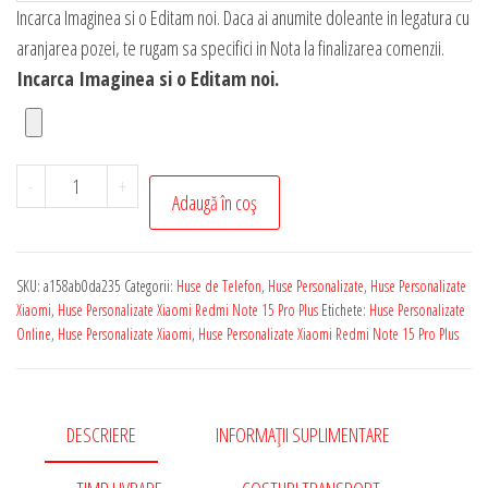
Incarca Imaginea si o Editam noi. Daca ai anumite doleante in legatura cu
aranjarea pozei, te rugam sa specifici in Nota la finalizarea comenzii.
Incarca Imaginea si o Editam noi.
Cantitate
-
+
Adaugă în coș
Husa
Personalizata
cu
SKU:
a158ab0da235
Categorii:
Huse de Telefon
,
Huse Personalizate
,
Huse Personalizate
Poza
Xiaomi
,
Huse Personalizate Xiaomi Redmi Note 15 Pro Plus
Etichete:
Huse Personalizate
Ta
Online
,
Huse Personalizate Xiaomi
,
Huse Personalizate Xiaomi Redmi Note 15 Pro Plus
Pentru
Xiaomi
Redmi
DESCRIERE
INFORMAȚII SUPLIMENTARE
Note
15