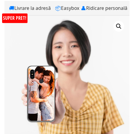
🚚
📦
👤
Livrare la adresă
Easybox
Ridicare personală
SUPER PRET!