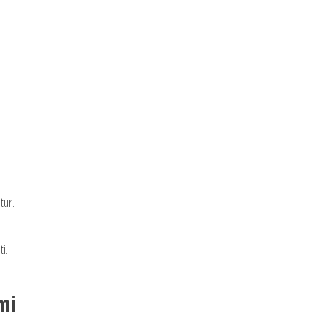
tur.
i.
mi