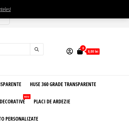
nteles!
esti
0
0,00
lei
NSPARENTE
HUSE 360 GRADE TRANSPARENTE
NOU
 DECORATIVE
PLACI DE ARDEZIE
TO PERSONALIZATE