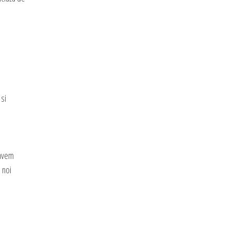
 si
 avem
 noi