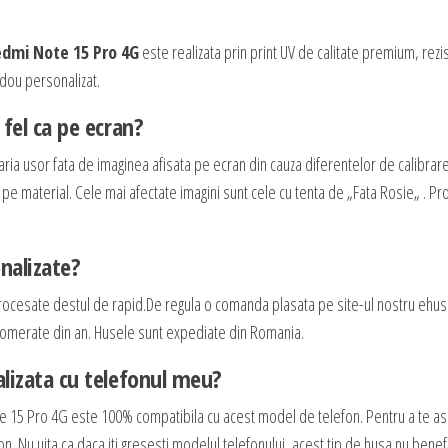
edmi Note 15 Pro 4G
este realizata prin print UV de calitate premium, rezis
cadou personalizat.
fel ca pe ecran?
aria usor fata de imaginea afisata pe ecran din cauza diferentelor de calibrar
e pe material. Cele mai afectate imagini sunt cele cu tenta de „Fata Rosie„ . P
nalizate?
rocesate destul de rapid.De regula o comanda plasata pe site-ul nostru ehus
 aglomerate din an. Husele sunt expediate din Romania.
lizata cu telefonul meu?
e 15 Pro 4G este 100% compatibila cu acest model de telefon. Pentru a te as
n. Nu uita ca daca iti gresesti modelul telefonului, acest tip de husa nu benef