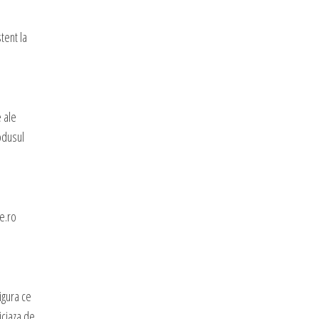
tent la
e ale
rodusul
e.ro
igura ce
iciaza de