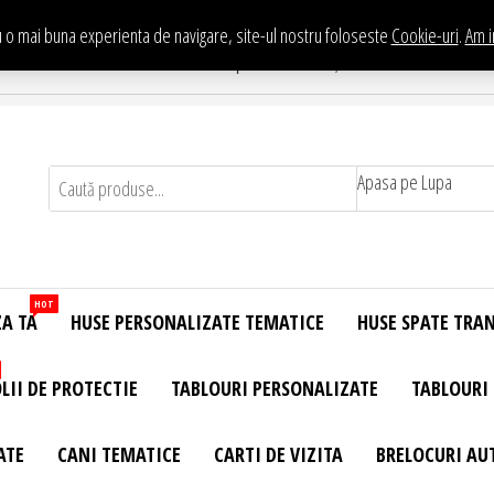
 o mai buna experienta de navigare, site-ul nostru foloseste
Cookie-uri
.
Am i
Te asteptam in Showroom eHuse.ro
. Constantin Brancusi Nr. 11 - Complex Potcoava, Sector 3 Titan - Bucur
Apasa pe Lupa
HOT
ZA TA
HUSE PERSONALIZATE TEMATICE
HUSE SPATE TRA
LII DE PROTECTIE
TABLOURI PERSONALIZATE
TABLOURI
ATE
CANI TEMATICE
CARTI DE VIZITA
BRELOCURI AU