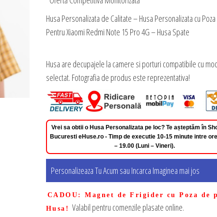
*Ofertă Competitivă Monitorizată
Husa Personalizata de Calitate – Husa Personalizata cu Poza
Pentru Xiaomi Redmi Note 15 Pro 4G – Husa Spate
Husa are decupajele la camere si porturi compatibile cu mod
selectat. Fotografia de produs este reprezentativa!
Vrei sa obtii o Husa Personalizata pe loc? Te așteptăm în 
Bucuresti eHuse.ro - Timp de executie 10-15 minute intre ore
– 19.00 (Luni – Vineri).
Personalizeaza Tu Acum sau Incarca Imaginea mai jos
CADOU
: Magnet de Frigider cu Poza de 
Valabil pentru comenzile plasate online.
Husa!