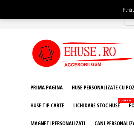
Sari
Pentru
la
Str
conținut
EHuse.ro –
EHuse.ro –
Huse
Site Oficial .
Personalizate
PRIMA PAGINA
HUSE PERSONALIZATE CU PO
Huse
Pentru Orice
Marca de
Personalizate
SUPER PRET
HUSE TIP CARTE
LICHIDARE STOC HUSE
FO
Telefon –
Diverse
Personalizari
MAGNETI PERSONALIZATI
CANI PERSONALIZ
– Accesorii
GSM