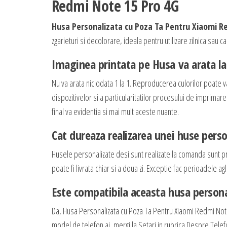
Redmi Note 15 Pro 4G
Husa Personalizata cu Poza Ta Pentru Xiaomi R
zgarieturi si decolorare, ideala pentru utilizare zilnica sau 
Imaginea printata pe Husa va arata la 
Nu va arata niciodata 1 la 1. Reproducerea culorilor poate v
dispozitivelor si a particularitatilor procesului de imprimar
final va evidentia si mai mult aceste nuante.
Cat dureaza realizarea unei huse perso
Husele personalizate desi sunt realizate la comanda sunt p
poate fi livrata chiar si a doua zi. Exceptie fac perioadele
Este compatibila aceasta husa persona
Da, Husa Personalizata cu Poza Ta Pentru Xiaomi Redmi Not
model de telefon ai, mergi la Setari in rubrica Despre Telefo