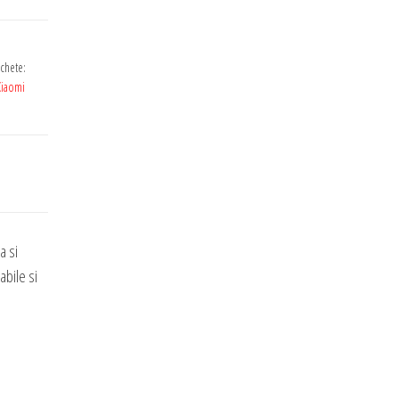
ichete:
Xiaomi
a si
abile si