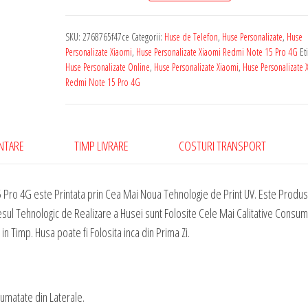
Personalizata
cu
SKU:
2768765f47ce
Categorii:
Huse de Telefon
,
Huse Personalizate
,
Huse
Poza
Personalizate Xiaomi
,
Huse Personalizate Xiaomi Redmi Note 15 Pro 4G
Et
Ta
Huse Personalizate Online
,
Huse Personalizate Xiaomi
,
Huse Personalizate 
Redmi Note 15 Pro 4G
Pentru
Xiaomi
Redmi
Note
ENTARE
TIMP LIVRARE
COSTURI TRANSPORT
15
Pro
 Pro 4G este Printata prin Cea Mai Noua Tehnologie de Print UV. Este Produs
4G
esul Tehnologic de Realizare a Husei sunt Folosite Cele Mai Calitative Consum
in Timp. Husa poate fi Folosita inca din Prima Zi.
Jumatate din Laterale.