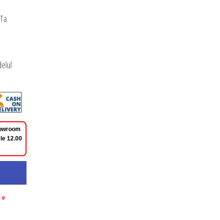
 Ta
elul
Showroom
le 12.00
pe