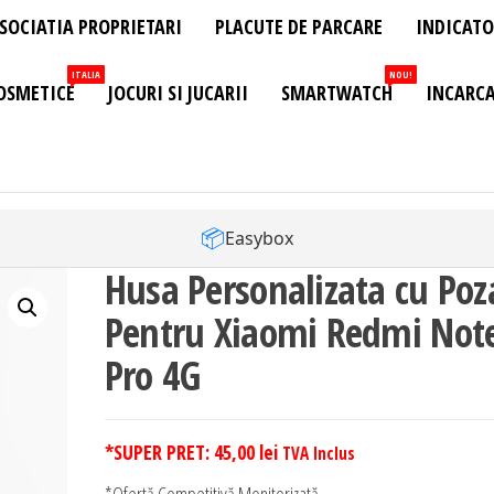
SOCIATIA PROPRIETARI
PLACUTE DE PARCARE
INDICATO
ITALIA
NOU!
OSMETICE
JOCURI SI JUCARII
SMARTWATCH
INCARCA
📦
Easybox
Husa Personalizata cu Poz
Pentru Xiaomi Redmi Not
Pro 4G
*SUPER PRET:
45,00
lei
TVA Inclus