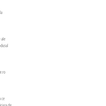
la
e ale
rodusul
e.ro
a ce
iciaza de