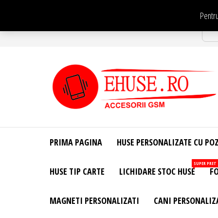
Sari
Pentru
la
Str
conținut
EHuse.ro –
EHuse.ro –
Huse
Site Oficial .
Personalizate
PRIMA PAGINA
HUSE PERSONALIZATE CU PO
Huse
Pentru Orice
Marca de
Personalizate
SUPER PRET
HUSE TIP CARTE
LICHIDARE STOC HUSE
FO
Telefon –
Diverse
Personalizari
MAGNETI PERSONALIZATI
CANI PERSONALIZ
– Accesorii
GSM