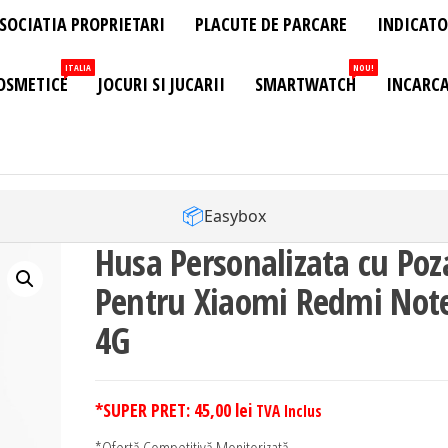
SOCIATIA PROPRIETARI
PLACUTE DE PARCARE
INDICATO
ITALIA
NOU!
OSMETICE
JOCURI SI JUCARII
SMARTWATCH
INCARCA
📦
Easybox
Husa Personalizata cu Poz
Pentru Xiaomi Redmi Not
4G
*SUPER PRET:
45,00
lei
TVA Inclus