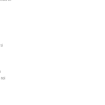
 si
m
 noi