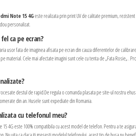
edmi Note 15 4G
este realizata prin print UV de calitate premium, rezistent 
cadou personalizat.
fel ca pe ecran?
aria usor fata de imaginea afisata pe ecran din cauza diferentelor de calibrar
e pe material. Cele mai afectate imagini sunt cele cu tenta de „Fata Rosie„ . P
nalizate?
rocesate destul de rapid.De regula o comanda plasata pe site-ul nostru ehus
 aglomerate din an. Husele sunt expediate din Romania.
lizata cu telefonul meu?
e 15 4G este 100% compatibila cu acest model de telefon. Pentru a te asigur
n. Nu uita ca daca iti gresesti modelul telefonului, acest tip de husa nu benef