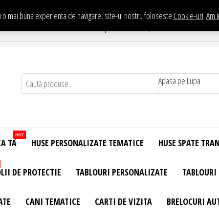
 o mai buna experienta de navigare, site-ul nostru foloseste
Cookie-uri
.
Am i
Te asteptam in Showroom eHuse.ro
. Constantin Brancusi Nr. 11 - Complex Potcoava, Sector 3 Titan - Bucur
Apasa pe Lupa
HOT
ZA TA
HUSE PERSONALIZATE TEMATICE
HUSE SPATE TRA
LII DE PROTECTIE
TABLOURI PERSONALIZATE
TABLOURI
ATE
CANI TEMATICE
CARTI DE VIZITA
BRELOCURI AU