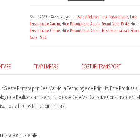
Personalizata
cu
SKU:
e47293af8c56
Categorii:
Huse de Telefon
,
Huse Personalizate
,
Huse
Poza
Personalizate Xiaomi
,
Huse Personalizate Xiaomi Redmi Note 15 4G
Etiche
Ta
Personalizate Online
,
Huse Personalizate Xiaomi
,
Huse Personalizate Xiao
Note 15 4G
Pentru
Xiaomi
Redmi
Note
ENTARE
TIMP LIVRARE
COSTURI TRANSPORT
15
4G
 4G este Printata prin Cea Mai Noua Tehnologie de Print UV. Este Produsa si
ologic de Realizare a Husei sunt Folosite Cele Mai Calitative Consumabile si M
sa poate fi Folosita inca din Prima Zi.
Jumatate din Laterale.