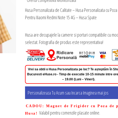
*Ofertă Competitivă Monitorizată
Husa Personalizata de Calitate – Husa Personalizata cu Poza
Pentru Xiaomi Redmi Note 15 4G – Husa Spate
Husa are decupajele la camere si porturi compatibile cu mod
selectat. Fotografia de produs este reprezentativa!
Vrei sa obtii o Husa Personalizata pe loc? Te așteptăm în 
Bucuresti eHuse.ro - Timp de executie 10-15 minute intre ore
– 19.00 (Luni – Vineri).
Personalizeaza Tu Acum sau Incarca Imaginea mai jos
CADOU
: Magnet de Frigider cu Poza de 
Valabil pentru comenzile plasate online.
Husa!