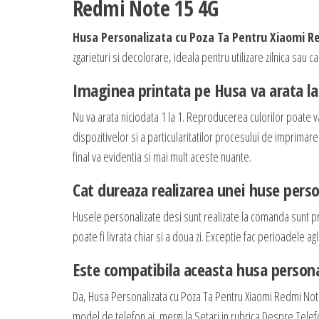
Redmi Note 15 4G
Husa Personalizata cu Poza Ta Pentru Xiaomi R
zgarieturi si decolorare, ideala pentru utilizare zilnica sau 
Imaginea printata pe Husa va arata la 
Nu va arata niciodata 1 la 1. Reproducerea culorilor poate v
dispozitivelor si a particularitatilor procesului de imprimar
final va evidentia si mai mult aceste nuante.
Cat dureaza realizarea unei huse perso
Husele personalizate desi sunt realizate la comanda sunt p
poate fi livrata chiar si a doua zi. Exceptie fac perioadele
Este compatibila aceasta husa persona
Da, Husa Personalizata cu Poza Ta Pentru Xiaomi Redmi Not
model de telefon ai, mergi la Setari in rubrica Despre Telefo