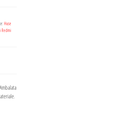
te:
Huse
mi Redmi
 Ambalata
ateriale.