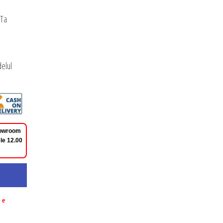
 Ta
elul
Showroom
le 12.00
pe