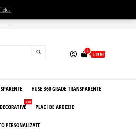
nteles!
esti
0
0,00
lei
NSPARENTE
HUSE 360 GRADE TRANSPARENTE
NOU
 DECORATIVE
PLACI DE ARDEZIE
TO PERSONALIZATE