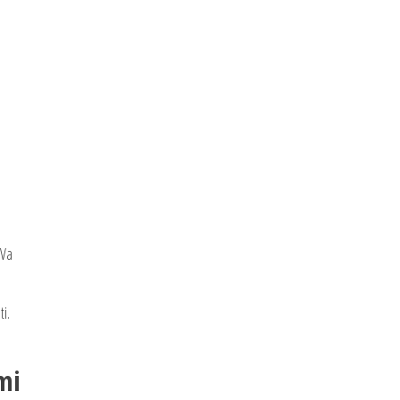
 Va
i.
mi