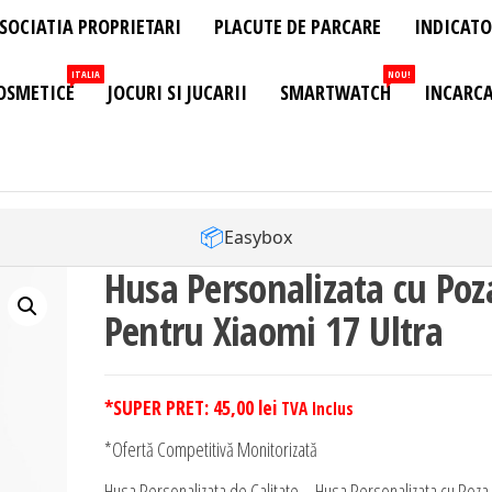
SOCIATIA PROPRIETARI
PLACUTE DE PARCARE
INDICATO
ITALIA
NOU!
OSMETICE
JOCURI SI JUCARII
SMARTWATCH
INCARCA
📦
Easybox
Husa Personalizata cu Poz
Pentru Xiaomi 17 Ultra
*SUPER PRET:
45,00
lei
TVA Inclus
*Ofertă Competitivă Monitorizată
Husa Personalizata de Calitate – Husa Personalizata cu Poza