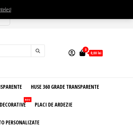
nteles!
esti
0
0,00
lei
NSPARENTE
HUSE 360 GRADE TRANSPARENTE
NOU
 DECORATIVE
PLACI DE ARDEZIE
TO PERSONALIZATE