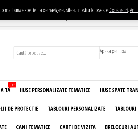
 o mai buna experienta de navigare, site-ul nostru foloseste
Cookie-uri
.
Am i
Te asteptam in Showroom eHuse.ro
. Constantin Brancusi Nr. 11 - Complex Potcoava, Sector 3 Titan - Bucur
Apasa pe Lupa
HOT
ZA TA
HUSE PERSONALIZATE TEMATICE
HUSE SPATE TRA
LII DE PROTECTIE
TABLOURI PERSONALIZATE
TABLOURI
ATE
CANI TEMATICE
CARTI DE VIZITA
BRELOCURI AU