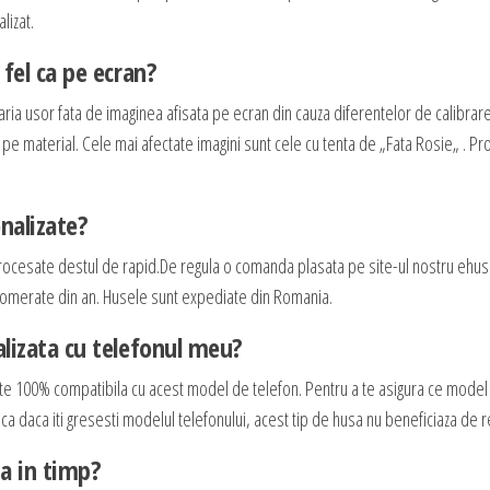
lizat.
fel ca pe ecran?
aria usor fata de imaginea afisata pe ecran din cauza diferentelor de calibrar
e pe material. Cele mai afectate imagini sunt cele cu tenta de „Fata Rosie„ . P
nalizate?
rocesate destul de rapid.De regula o comanda plasata pe site-ul nostru ehus
 aglomerate din an. Husele sunt expediate din Romania.
lizata cu telefonul meu?
ste 100% compatibila cu acest model de telefon. Pentru a te asigura ce model
 ca daca iti gresesti modelul telefonului, acest tip de husa nu beneficiaza de r
ta in timp?