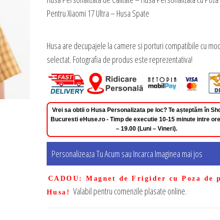
Pentru Xiaomi 17 Ultra – Husa Spate
Husa are decupajele la camere si porturi compatibile cu mod
selectat. Fotografia de produs este reprezentativa!
Vrei sa obtii o Husa Personalizata pe loc? Te așteptăm în 
Bucuresti eHuse.ro - Timp de executie 10-15 minute intre ore
– 19.00 (Luni – Vineri).
Personalizeaza Tu Acum sau Incarca Imaginea mai jos
CADOU
: Magnet de Frigider cu Poza de 
Valabil pentru comenzile plasate online.
Husa!