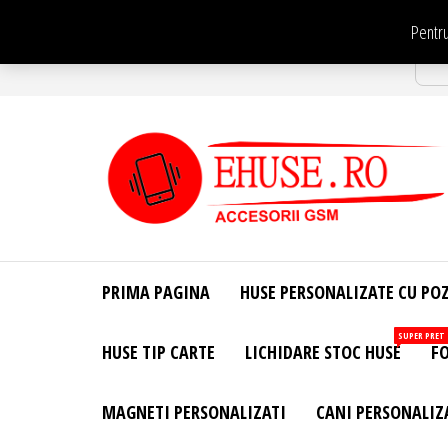
Sari
Pentru
la
Str
conținut
EHuse.ro –
EHuse.ro –
Huse
Site Oficial .
Personalizate
PRIMA PAGINA
HUSE PERSONALIZATE CU PO
Huse
Pentru Orice
Marca de
Personalizate
SUPER PRET
HUSE TIP CARTE
LICHIDARE STOC HUSE
FO
Telefon –
Diverse
Personalizari
MAGNETI PERSONALIZATI
CANI PERSONALIZ
– Accesorii
GSM