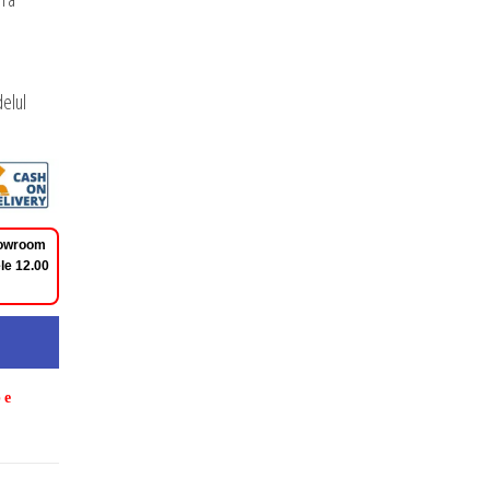
elul
Showroom
le 12.00
pe