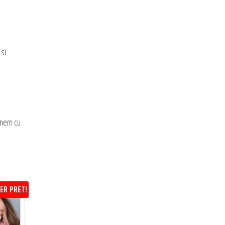
 si
manem cu
ER PRET!