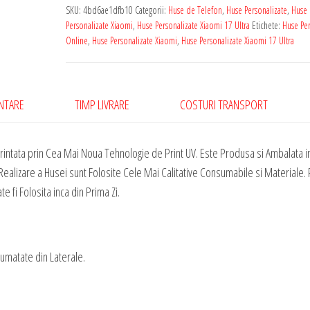
cu
SKU:
4bd6ae1dfb10
Categorii:
Huse de Telefon
,
Huse Personalizate
,
Huse
Poza
Personalizate Xiaomi
,
Huse Personalizate Xiaomi 17 Ultra
Etichete:
Huse Per
Ta
Online
,
Huse Personalizate Xiaomi
,
Huse Personalizate Xiaomi 17 Ultra
Pentru
Xiaomi
17
ENTARE
TIMP LIVRARE
COSTURI TRANSPORT
Ultra
rintata prin Cea Mai Noua Tehnologie de Print UV. Este Produsa si Ambalata in
ealizare a Husei sunt Folosite Cele Mai Calitative Consumabile si Materiale. P
 fi Folosita inca din Prima Zi.
Jumatate din Laterale.