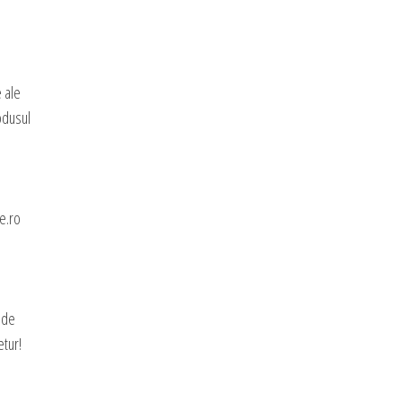
e ale
rodusul
e.ro
 de
etur!