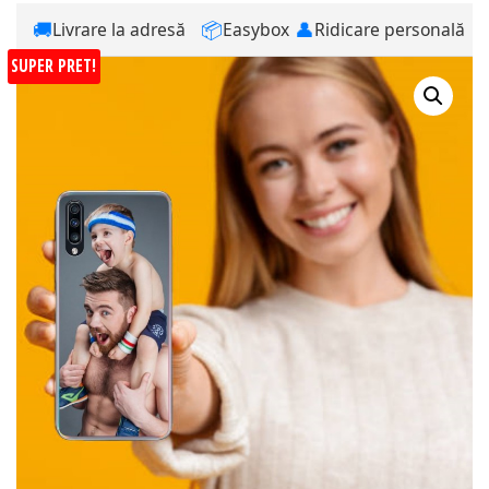
🚚
📦
👤
Livrare la adresă
Easybox
Ridicare personală
SUPER PRET!