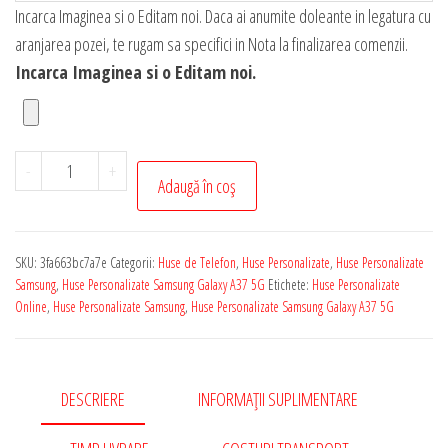
Incarca Imaginea si o Editam noi. Daca ai anumite doleante in legatura cu
aranjarea pozei, te rugam sa specifici in Nota la finalizarea comenzii.
Incarca Imaginea si o Editam noi.
Cantitate
-
+
Adaugă în coș
Husa
Personalizata
cu
SKU:
3fa663bc7a7e
Categorii:
Huse de Telefon
,
Huse Personalizate
,
Huse Personalizate
Poza
Samsung
,
Huse Personalizate Samsung Galaxy A37 5G
Etichete:
Huse Personalizate
ta
Online
,
Huse Personalizate Samsung
,
Huse Personalizate Samsung Galaxy A37 5G
pentru
Samsung
Galaxy
DESCRIERE
INFORMAȚII SUPLIMENTARE
A37
5G