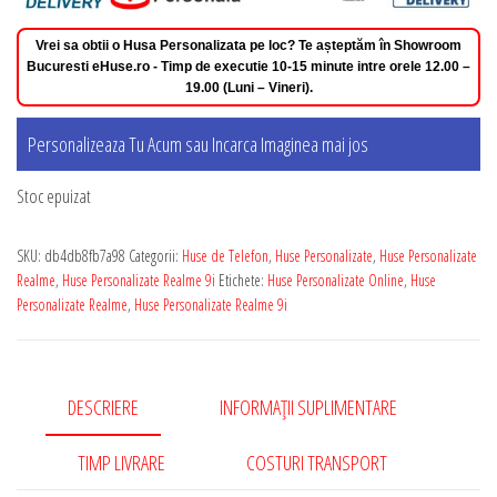
Vrei sa obtii o Husa Personalizata pe loc? Te așteptăm în Showroom
Bucuresti eHuse.ro - Timp de executie 10-15 minute intre orele 12.00 –
19.00 (Luni – Vineri).
Personalizeaza Tu Acum sau Incarca Imaginea mai jos
Stoc epuizat
SKU:
db4db8fb7a98
Categorii:
Huse de Telefon
,
Huse Personalizate
,
Huse Personalizate
Realme
,
Huse Personalizate Realme 9i
Etichete:
Huse Personalizate Online
,
Huse
Personalizate Realme
,
Huse Personalizate Realme 9i
DESCRIERE
INFORMAȚII SUPLIMENTARE
TIMP LIVRARE
COSTURI TRANSPORT