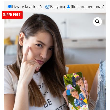
🚚
📦
👤
Livrare la adresă
Easybox
Ridicare personală
SUPER PRET!