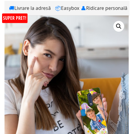
🚚
📦
👤
Livrare la adresă
Easybox
Ridicare personală
SUPER PRET!