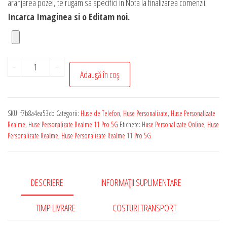
aranjarea pozei, te rugam sa specifici in Nota la finalizarea comenzii.
Incarca Imaginea si o Editam noi.
Cantitate
-
+
Adaugă în coș
Husa
Personalizata
cu
SKU:
f7b8a4ea53cb
Categorii:
Huse de Telefon
,
Huse Personalizate
,
Huse Personalizate
Poza
Realme
,
Huse Personalizate Realme 11 Pro 5G
Etichete:
Huse Personalizate Online
,
Huse
Ta
Personalizate Realme
,
Huse Personalizate Realme 11 Pro 5G
pentru
Realme
11
DESCRIERE
INFORMAȚII SUPLIMENTARE
Pro
5G
TIMP LIVRARE
COSTURI TRANSPORT