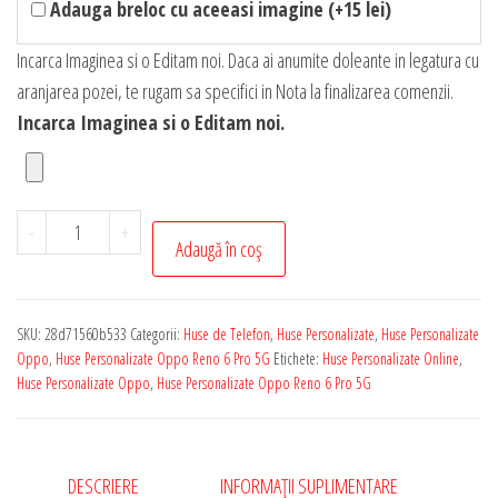
Adauga breloc cu aceeasi imagine (+15 lei)
Incarca Imaginea si o Editam noi. Daca ai anumite doleante in legatura cu
aranjarea pozei, te rugam sa specifici in Nota la finalizarea comenzii.
Incarca Imaginea si o Editam noi.
Cantitate
-
+
Adaugă în coș
Husa
Personalizata
cu
SKU:
28d71560b533
Categorii:
Huse de Telefon
,
Huse Personalizate
,
Huse Personalizate
Poza
Oppo
,
Huse Personalizate Oppo Reno 6 Pro 5G
Etichete:
Huse Personalizate Online
,
ta
Huse Personalizate Oppo
,
Huse Personalizate Oppo Reno 6 Pro 5G
pentru
Oppo
Reno
DESCRIERE
INFORMAȚII SUPLIMENTARE