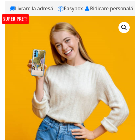
🚚
📦
👤
Livrare la adresă
Easybox
Ridicare personală
SUPER PRET!