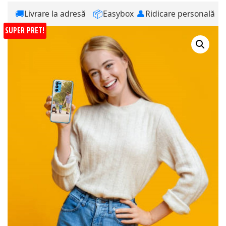
🚚
📦
👤
Livrare la adresă
Easybox
Ridicare personală
SUPER PRET!