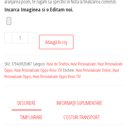
aranjarea pozei, te rugam sa specifici in Nota la finalizarea comenzii.
Incarca Imaginea si o Editam noi.
Cantitate
-
+
Adaugă în coș
Husa
Personalizata
cu
SKU:
3794c0920d87
Categorii:
Huse de Telefon
,
Huse Personalizate
,
Huse Personalizate
Poza
Oppo
,
Huse Personalizate Oppo Reno 15F
Etichete:
Huse Personalizate Online
,
Huse
ta
Personalizate Oppo
,
Huse Personalizate Oppo Reno 15F
pentru
Oppo
Reno
DESCRIERE
INFORMAȚII SUPLIMENTARE
15F
TIMP LIVRARE
COSTURI TRANSPORT