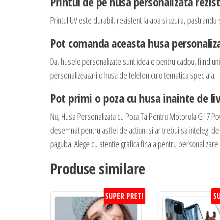
Printul de pe husa personalizata rezis
Printul UV este durabil, rezistent la apa si uzura, pastrandu-s
Pot comanda aceasta husa personaliza
Da, husele personalizate sunt ideale pentru cadou, fiind unic
personalizeaza-i o husa de telefon cu o tematica speciala.
Pot primi o poza cu husa inainte de li
Nu, Husa Personalizata cu Poza Ta Pentru Motorola G17 Po
desemnat pentru astfel de actiuni si ar trebui sa intelegi de 
paguba. Alege cu atentie grafica finala pentru personalizare si
Produse similare
SUPER PRET!
SU