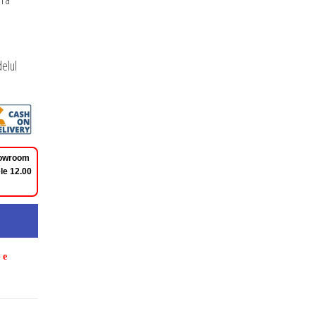
elul
Showroom
le 12.00
pe