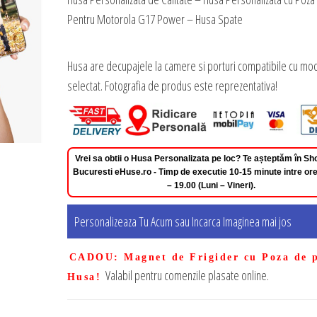
Pentru Motorola G17 Power – Husa Spate
Husa are decupajele la camere si porturi compatibile cu mod
selectat. Fotografia de produs este reprezentativa!
Vrei sa obtii o Husa Personalizata pe loc? Te așteptăm în 
Bucuresti eHuse.ro - Timp de executie 10-15 minute intre ore
– 19.00 (Luni – Vineri).
Personalizeaza Tu Acum sau Incarca Imaginea mai jos
CADOU
: Magnet de Frigider cu Poza de 
Valabil pentru comenzile plasate online.
Husa!