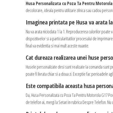
Husa Personalizata cu Poza Ta Pentru Motorol
decolorare, ideala pentru utilizare zilnica sau cadou persona
Imaginea printata pe Husa va arata la 
Nu va arata niciodata 1 la 1. Reproducerea culorilor poate v
dispozitivelor si a particularitatilor procesului de imprimar
final va evidentia si mai mult aceste nuante.
Cat dureaza realizarea unei huse perso
Husele personalizate desi sunt realizate la comanda sunt p
poate fi livrata chiar si a doua zi. Exceptie fac perioadele
Este compatibila aceasta husa persona
Da, Husa Personalizata cu Poza Ta Pentru Motorola G17 Pow
de telefon ai, mergi la Setari in rubrica Despre Telefon. Nu u