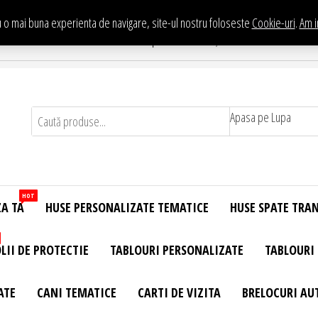
 o mai buna experienta de navigare, site-ul nostru foloseste
Cookie-uri
.
Am i
Te asteptam in Showroom eHuse.ro
. Constantin Brancusi Nr. 11 - Complex Potcoava, Sector 3 Titan - Bucur
Apasa pe Lupa
HOT
ZA TA
HUSE PERSONALIZATE TEMATICE
HUSE SPATE TRA
LII DE PROTECTIE
TABLOURI PERSONALIZATE
TABLOURI
ATE
CANI TEMATICE
CARTI DE VIZITA
BRELOCURI AU