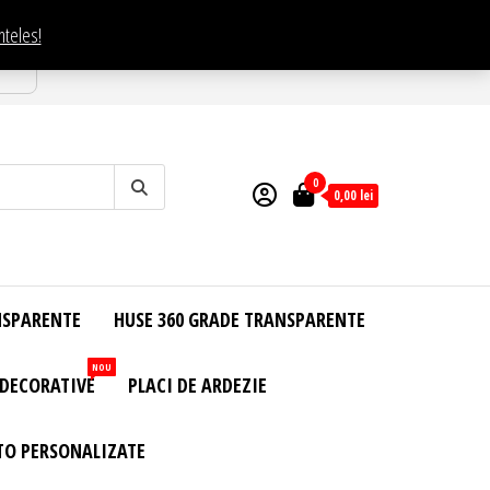
nteles!
esti
0
0,00
lei
NSPARENTE
HUSE 360 GRADE TRANSPARENTE
NOU
 DECORATIVE
PLACI DE ARDEZIE
TO PERSONALIZATE