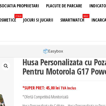
SOCIATIA PROPRIETARI
PLACUTE DE PARCARE
INDICATO
ITALIA
NOU!
OSMETICE
JOCURI SI JUCARII
SMARTWATCH
INCARCA
📦
Easybox
Husa Personalizata cu Poz
Pentru Motorola G17 Pow
*SUPER PRET:
45,00
lei
TVA Inclus
*Ofertă Competitivă Monitorizată
Husa Personalizata de Calitate – Husa Personalizata cu Poza