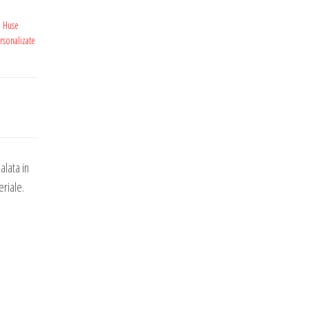
:
Huse
rsonalizate
lata in
eriale.