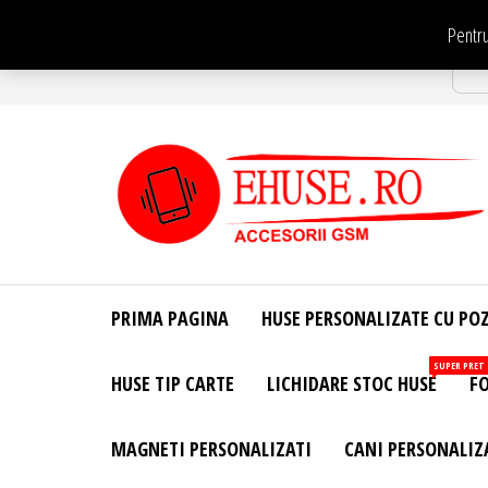
Sari
Pentru
la
Str
conținut
EHuse.ro –
EHuse.ro –
Huse
Site Oficial .
Personalizate
PRIMA PAGINA
HUSE PERSONALIZATE CU PO
Huse
Pentru Orice
Marca de
Personalizate
SUPER PRET
HUSE TIP CARTE
LICHIDARE STOC HUSE
FO
Telefon –
Diverse
Personalizari
MAGNETI PERSONALIZATI
CANI PERSONALIZ
– Accesorii
GSM