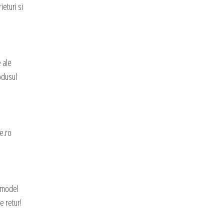
ieturi si
e ale
rodusul
e.ro
e model
e retur!