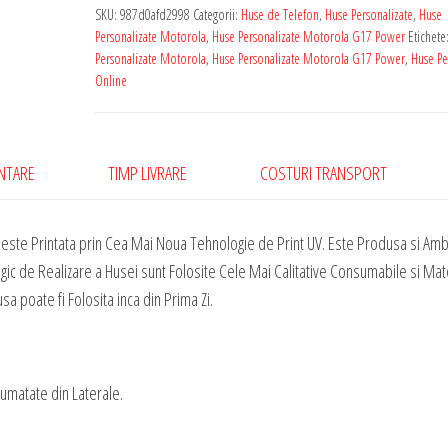
cu
SKU:
987d0afd2998
Categorii:
Huse de Telefon
,
Huse Personalizate
,
Huse
Poza
Personalizate Motorola
,
Huse Personalizate Motorola G17 Power
Etichete
Ta
Personalizate Motorola
,
Huse Personalizate Motorola G17 Power
,
Huse Pe
Online
Pentru
Motorola
G17
Power
ENTARE
TIMP LIVRARE
COSTURI TRANSPORT
ste Printata prin Cea Mai Noua Tehnologie de Print UV. Este Produsa si Amba
gic de Realizare a Husei sunt Folosite Cele Mai Calitative Consumabile si Mat
sa poate fi Folosita inca din Prima Zi.
Jumatate din Laterale.