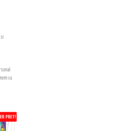
 si
rsonal
manem cu
ER PRET!