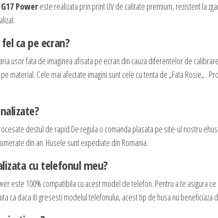
a G17 Power
este realizata prin print UV de calitate premium, rezistent la zgar
lizat.
fel ca pe ecran?
aria usor fata de imaginea afisata pe ecran din cauza diferentelor de calibrar
e pe material. Cele mai afectate imagini sunt cele cu tenta de „Fata Rosie„ . P
nalizate?
rocesate destul de rapid.De regula o comanda plasata pe site-ul nostru ehus
 aglomerate din an. Husele sunt expediate din Romania.
lizata cu telefonul meu?
er este 100% compatibila cu acest model de telefon. Pentru a te asigura c
ita ca daca iti gresesti modelul telefonului, acest tip de husa nu beneficiaza d