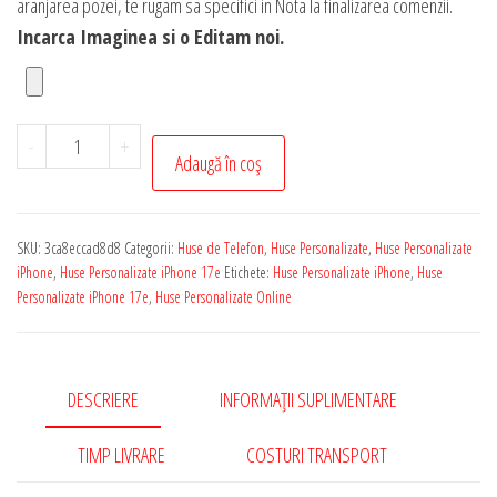
aranjarea pozei, te rugam sa specifici in Nota la finalizarea comenzii.
Incarca Imaginea si o Editam noi.
Cantitate
-
+
Adaugă în coș
Husa
Personalizata
cu
SKU:
3ca8eccad8d8
Categorii:
Huse de Telefon
,
Huse Personalizate
,
Huse Personalizate
Poza
iPhone
,
Huse Personalizate iPhone 17e
Etichete:
Huse Personalizate iPhone
,
Huse
ta
Personalizate iPhone 17e
,
Huse Personalizate Online
pentru
iPhone
17e
DESCRIERE
INFORMAȚII SUPLIMENTARE
TIMP LIVRARE
COSTURI TRANSPORT