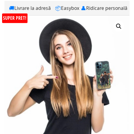
🚚
📦
👤
Livrare la adresă
Easybox
Ridicare personală
SUPER PRET!