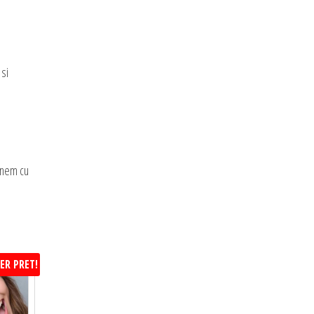
 si
manem cu
ER PRET!