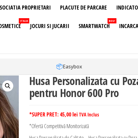
SOCIATIA PROPRIETARI
PLACUTE DE PARCARE
INDICATO
ITALIA
NOU!
OSMETICE
JOCURI SI JUCARII
SMARTWATCH
INCARCA
📦
Easybox
Husa Personalizata cu Poz
pentru Honor 600 Pro
*SUPER PRET:
45,00
lei
TVA Inclus
*Ofertă Competitivă Monitorizată
Husa Personalizata de Calitate – Husa Personalizata cu Poza 