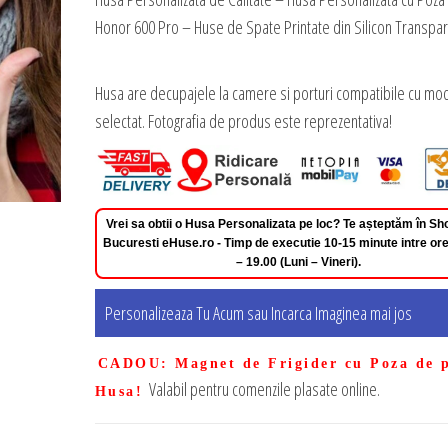
Honor 600 Pro – Huse de Spate Printate din Silicon Transpa
Husa are decupajele la camere si porturi compatibile cu mod
selectat. Fotografia de produs este reprezentativa!
Vrei sa obtii o Husa Personalizata pe loc? Te așteptăm în 
Bucuresti eHuse.ro - Timp de executie 10-15 minute intre ore
– 19.00 (Luni – Vineri).
Personalizeaza Tu Acum sau Incarca Imaginea mai jos
CADOU
: Magnet de Frigider cu Poza de 
Valabil pentru comenzile plasate online.
Husa!