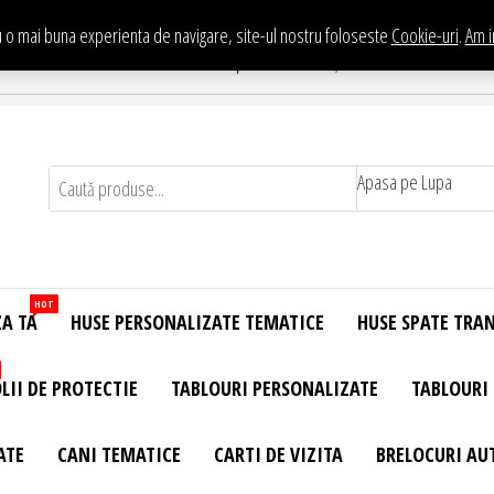
 o mai buna experienta de navigare, site-ul nostru foloseste
Cookie-uri
.
Am i
Te asteptam in Showroom eHuse.ro
. Constantin Brancusi Nr. 11 - Complex Potcoava, Sector 3 Titan - Bucur
Apasa pe Lupa
HOT
ZA TA
HUSE PERSONALIZATE TEMATICE
HUSE SPATE TRA
LII DE PROTECTIE
TABLOURI PERSONALIZATE
TABLOURI
ATE
CANI TEMATICE
CARTI DE VIZITA
BRELOCURI AU