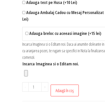
Adauga text pe Husa (+10 Lei)
Adauga Ambalaj Cadou cu Mesaj Personalizat 
Lei)
Adauga breloc cu aceeasi imagine (+15 lei)
Incarca Imaginea si o Editam noi. Daca ai anumite doleante in
cu aranjarea pozei, te rugam sa specifici in Nota la finalizarea
comenzii.
Incarca Imaginea si o Editam noi.
Cantitate
-
+
Adaugă în coș
Husa
Personalizata