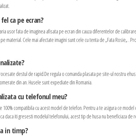
lizat.
fel ca pe ecran?
aria usor fata de imaginea afisata pe ecran din cauza diferentelor de calibrar
e pe material. Cele mai afectate imagini sunt cele cu tenta de „Fata Rosie„ . P
nalizate?
rocesate destul de rapid.De regula o comanda plasata pe site-ul nostru ehus
 aglomerate din an. Husele sunt expediate din Romania.
lizata cu telefonul meu?
te 100% compatibila cu acest model de telefon. Pentru a te asigura ce model
 ca daca iti gresesti modelul telefonului, acest tip de husa nu beneficiaza de r
ta in timp?