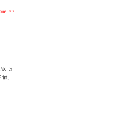
sonalizate
Atelier
rintul