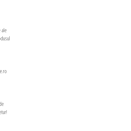
e ale
rodusul
e.ro
 de
etur!