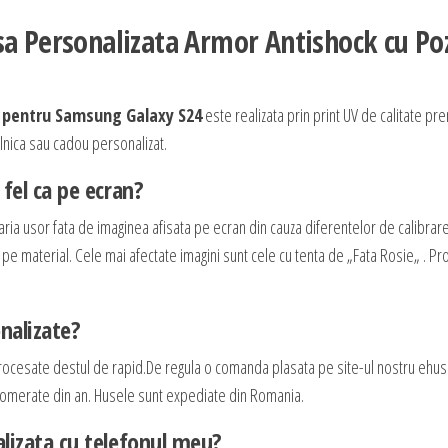
sa Personalizata Armor Antishock cu Po
a pentru Samsung Galaxy S24
este realizata prin print UV de calitate pr
zilnica sau cadou personalizat.
fel ca pe ecran?
aria usor fata de imaginea afisata pe ecran din cauza diferentelor de calibrar
e pe material. Cele mai afectate imagini sunt cele cu tenta de „Fata Rosie„ . P
nalizate?
rocesate destul de rapid.De regula o comanda plasata pe site-ul nostru ehus
 aglomerate din an. Husele sunt expediate din Romania.
lizata cu telefonul meu?