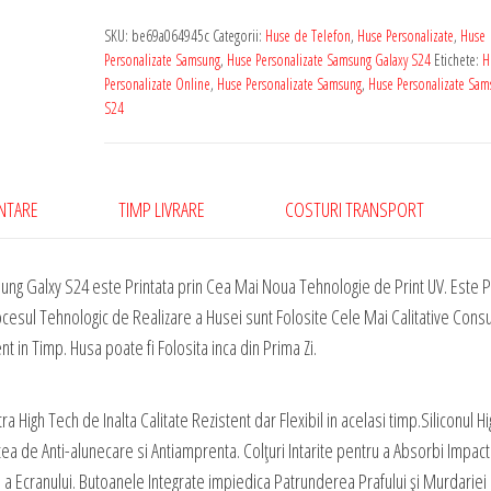
SKU:
be69a064945c
Categorii:
Huse de Telefon
,
Huse Personalizate
,
Huse
Personalizate Samsung
,
Huse Personalizate Samsung Galaxy S24
Etichete:
H
Personalizate Online
,
Huse Personalizate Samsung
,
Huse Personalizate Sam
S24
ENTARE
TIMP LIVRARE
COSTURI TRANSPORT
ung Galxy S24 este Printata prin Cea Mai Noua Tehnologie de Print UV. Este 
rocesul Tehnologic de Realizare a Husei sunt Folosite Cele Mai Calitative Con
nt in Timp. Husa poate fi Folosita inca din Prima Zi.
a High Tech de Inalta Calitate Rezistent dar Flexibil in acelasi timp.Siliconul H
atea de Anti-alunecare si Antiamprenta. Colțuri Intarite pentru a Absorbi Impact
a Ecranului. Butoanele Integrate impiedica Patrunderea Prafului și Murdariei