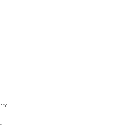
pt de
i.