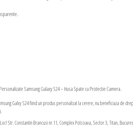
nsparente..
 Personalizate Samsung Galaxy S24 – Husa Spate cu Protectie Camera..
msung Galxy S24 fiind un produs personalizat la cerere, nu beneficiaza de dre
i.
oc! Str. Constantin Brancusi nr.11, Complex Potcoava, Sector 3, Titan, Bucurest