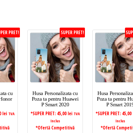
PER PRET!
SUPER PRET!
SUP
ata cu
Husa Personalizata cu
Husa Personaliza
 Honor
Poza ta pentru Huawei
Poza ta pentru H
P Smart 2020
P Smart 201
00
lei
*SUPER PRET:
45,00
lei
*SUPER PRET:
45,00
TVA
TVA
Inclus
Inclus
itivă
*Ofertă Competitivă
*Ofertă Competi