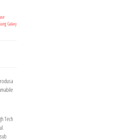
use
sung Galaxy
Produsa
sumabile
igh Tech
ul.
 sub