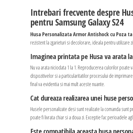
Intrebari frecvente despre Hu
pentru Samsung Galaxy S24
Husa Personalizata Armor Antishock cu Poza t
rezistent la zgarieturi si decolorare, ideala pentru utilizare 
Imaginea printata pe Husa va arata la 
Nu va arata niciodata 1 la 1. Reproducerea culorilor poate v
dispozitivelor si a particularitatilor procesului de imprimar
final va evidentia si mai mult aceste nuante.
Cat dureaza realizarea unei huse perso
Husele personalizate desi sunt realizate la comanda sunt p
poate fi livrata chiar si a doua zi. Exceptie fac perioadele
Este compatibila aceasta husa persona