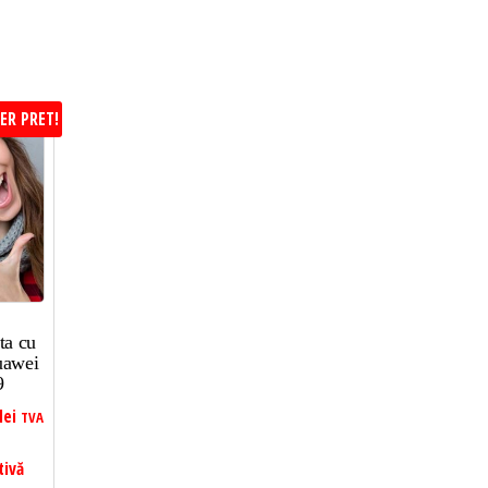
ER PRET!
ta cu
uawei
9
lei
TVA
tivă