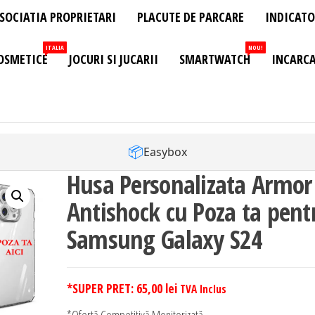
SOCIATIA PROPRIETARI
PLACUTE DE PARCARE
INDICATO
ITALIA
NOU!
OSMETICE
JOCURI SI JUCARII
SMARTWATCH
INCARCA
📦
Easybox
Husa Personalizata Armor
Antishock cu Poza ta pent
Samsung Galaxy S24
*SUPER PRET:
65,00
lei
TVA Inclus