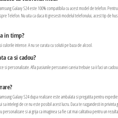
Samsung Galaxy S24 este 100% compatibila cu acest model de telefon. Pentru 
spre Telefon. Nu uita ca daca iti gresesti modelul telefonului, acest tip de hu
ta in timp?
i culorile intense. A nu se curata cu solutii pe baza de alcool.
ta ca si cadou?
e si personalizate. Afla pasiunile persoanei careia trebuie sa ii faci un cadou
vrare?
Samsung Galaxy S24 dupa realizare este ambalata si pregatita pentru expedie
a intelegi de ce nu este posibil acest lucru. Daca te razgandesti in privinta gr
personalizare si ai grija ca imaginea sa fie cat mai calitativa pentru un rezulta