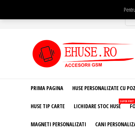
Sari
Pentru
la
Str
conținut
EHuse.ro –
EHuse.ro –
Huse
Site Oficial .
Personalizate
PRIMA PAGINA
HUSE PERSONALIZATE CU PO
Huse
Pentru Orice
Marca de
Personalizate
SUPER PRET
HUSE TIP CARTE
LICHIDARE STOC HUSE
FO
Telefon –
Diverse
Personalizari
MAGNETI PERSONALIZATI
CANI PERSONALIZ
– Accesorii
GSM