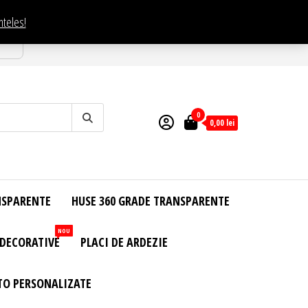
nteles!
esti
0
0,00
lei
NSPARENTE
HUSE 360 GRADE TRANSPARENTE
NOU
 DECORATIVE
PLACI DE ARDEZIE
TO PERSONALIZATE