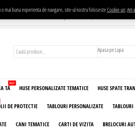
 o mai buna experienta de navigare, site-ul nostru foloseste
Cookie-uri
.
Am i
Te asteptam in Showroom eHuse.ro
. Constantin Brancusi Nr. 11 - Complex Potcoava, Sector 3 Titan - Bucur
Apasa pe Lupa
HOT
ZA TA
HUSE PERSONALIZATE TEMATICE
HUSE SPATE TRA
LII DE PROTECTIE
TABLOURI PERSONALIZATE
TABLOURI
ATE
CANI TEMATICE
CARTI DE VIZITA
BRELOCURI AU