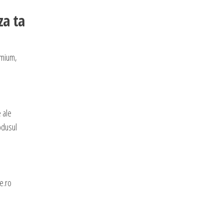
za ta
emium,
e ale
rodusul
e.ro