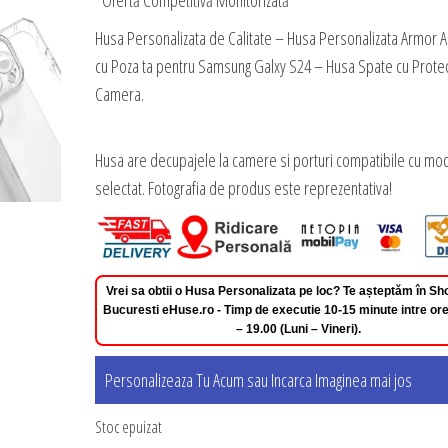
*Ofertă Competitivă Monitorizată
Husa Personalizata de Calitate – Husa Personalizata Armor A
cu Poza ta pentru Samsung Galxy S24 – Husa Spate cu Protec
Camera.
Husa are decupajele la camere si porturi compatibile cu mod
selectat. Fotografia de produs este reprezentativa!
Vrei sa obtii o Husa Personalizata pe loc? Te așteptăm în 
Bucuresti eHuse.ro - Timp de executie 10-15 minute intre ore
– 19.00 (Luni – Vineri).
Personalizeaza Tu Acum sau Incarca Imaginea mai jos
Stoc epuizat