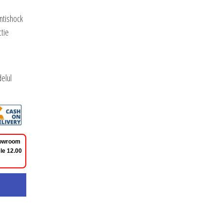
ntishock
tie
elul
Showroom
le 12.00