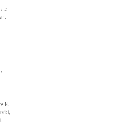
a te
sa nu
 si
re. Nu
aficii,
t