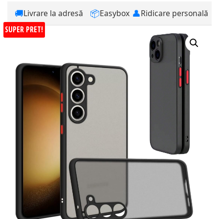
🚚
📦
👤
Livrare la adresă
Easybox
Ridicare personală
SUPER PRET!