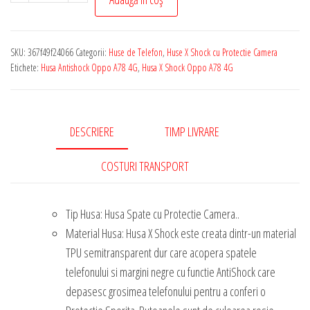
Promo
-
Husa
SKU:
367f49f24066
Categorii:
Huse de Telefon
,
Huse X Shock cu Protectie Camera
de
Etichete:
Husa Antishock Oppo A78 4G
,
Husa X Shock Oppo A78 4G
Telefon
X
Shock
DESCRIERE
TIMP LIVRARE
cu
Protectie
COSTURI TRANSPORT
Camera
pentru
Tip Husa: Husa Spate cu Protectie Camera..
-
Material Husa: Husa X Shock este creata dintr-un material
Oppo
TPU semitransparent dur care acopera spatele
A78
telefonului si margini negre cu functie AntiShock care
4G
depasesc grosimea telefonului pentru a conferi o