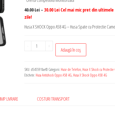
*Ofertă Competitivă Monitorizată
40.00 Le
i –
30.00 Lei Cel mai mic pret din ultimele
zile!
Husa X SHOCK Oppo A58 4G – Husa Spate cu Protectie Came
Cantitate
-
+
Adaugă în coș
Promo
-
Husa
SKU:
d545591faef0
Categorii:
Huse de Telefon
,
Huse X Shock cu Protectie
de
Etichete:
Husa Antishock Oppo A58 4G
,
Husa X Shock Oppo A58 4G
Telefon
X
Shock
IMP LIVRARE
COSTURI TRANSPORT
cu
Protectie