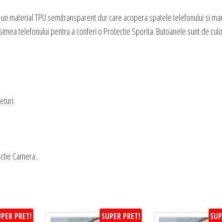
Camera
pentru
-un material TPU semitransparent dur care acopera spatele telefonului si mar
-
imea telefonului pentru a conferi o Protectie Sporita. Butoanele sunt de cul
Oppo
A58
4G
eturi.
ctie Camera..
PER PRET!
SUPER PRET!
SUP