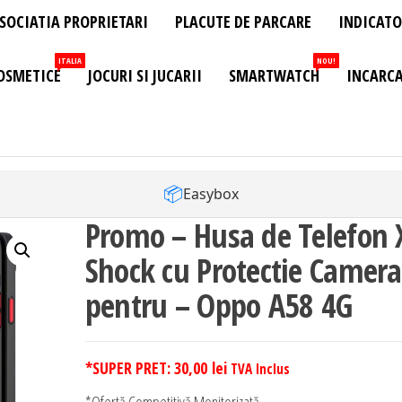
SOCIATIA PROPRIETARI
PLACUTE DE PARCARE
INDICATO
ITALIA
NOU!
OSMETICE
JOCURI SI JUCARII
SMARTWATCH
INCARCA
📦
Easybox
Promo – Husa de Telefon 
Shock cu Protectie Camera
pentru – Oppo A58 4G
*SUPER PRET:
30,00
lei
TVA Inclus