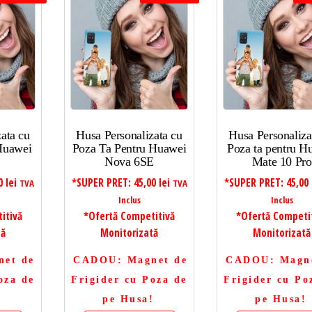
ata cu
Husa Personalizata cu
Husa Personaliza
 Huawei
Poza Ta Pentru Huawei
Poza ta pentru H
Nova 6SE
Mate 10 Pro
00
lei
*SUPER PRET:
45,00
lei
*SUPER PRET:
45,00
TVA
TVA
Inclus
Inclus
itivă
*Ofertă Competitivă
*Ofertă Competi
tă
Monitorizată
Monitorizată
net de
CADOU
: Magnet de
CADOU
: Magn
oza de
Frigider cu Poza de
Frigider cu Po
!
pe Husa!
pe Husa!