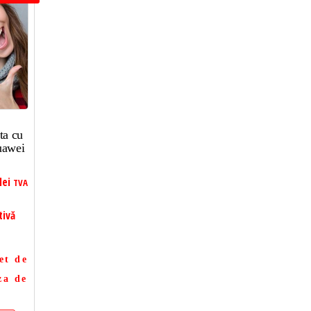
ta cu
uawei
lei
TVA
tivă
et de
za de