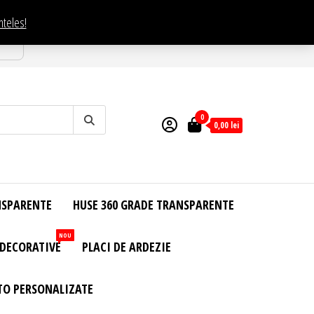
nteles!
esti
0
0,00
lei
NSPARENTE
HUSE 360 GRADE TRANSPARENTE
NOU
 DECORATIVE
PLACI DE ARDEZIE
TO PERSONALIZATE