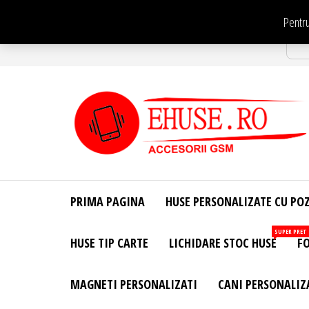
Sari
Pentru
la
Str
conținut
EHuse.ro –
EHuse.ro –
Huse
Site Oficial .
Personalizate
PRIMA PAGINA
HUSE PERSONALIZATE CU PO
Huse
Pentru Orice
Marca de
Personalizate
SUPER PRET
HUSE TIP CARTE
LICHIDARE STOC HUSE
FO
Telefon –
Diverse
Personalizari
MAGNETI PERSONALIZATI
CANI PERSONALIZ
– Accesorii
GSM