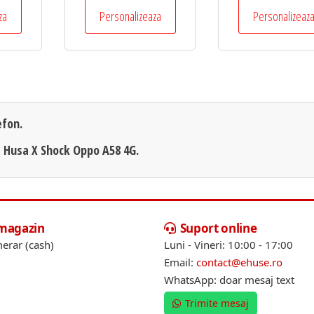
za
Personalizeaza
Personalizeaz
efon.
, Husa X Shock Oppo A58 4G.
 magazin
Suport online
erar (cash)
Luni - Vineri: 10:00 - 17:00
Email:
contact@ehuse.ro
WhatsApp: doar mesaj text
Trimite mesaj