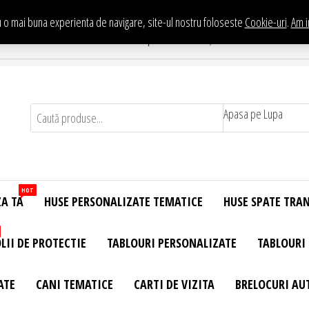
 o mai buna experienta de navigare, site-ul nostru foloseste
Cookie-uri
.
Am i
Te asteptam in Showroom eHuse.ro
. Constantin Brancusi Nr. 11 - Complex Potcoava, Sector 3 Titan - Bucur
Apasa pe Lupa
HOT
ZA TA
HUSE PERSONALIZATE TEMATICE
HUSE SPATE TRA
LII DE PROTECTIE
TABLOURI PERSONALIZATE
TABLOURI
ATE
CANI TEMATICE
CARTI DE VIZITA
BRELOCURI AU