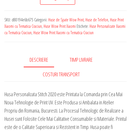
de
Telefon
SKU:
d80194e6b675
Categorii:
Huse de Spate Wow Print
,
Huse de Telefon
,
Huse Print
Wow
Xiaomi cu Tematica Craciun
,
Huse Wow Print Xiaomi
Etichete:
Huse Personalizate Xiaomi
Collection
cu Tematica Craciun
,
Huse Wow Print Xiaomi cu Tematica Craciun
pentru
Orice
Model
DESCRIERE
TIMP LIVRARE
Xiaomi
-
COSTURI TRANSPORT
Stitch
2020
Husa Personalizata Stitch 2020 este Printata la Comanda prin Cea Mai
Noua Tehnologie de Print UV. Este Produsa si Ambalata in Atelier
Propriu din Romania, Bucuresti. La Procesul Tehnologic de Realizare a
Husei sunt Folosite Cele Mai Calitative Consumabile si Materiale. Printul
este de o Calitate Superioara si Rezistent in Timp. Husa poate fi