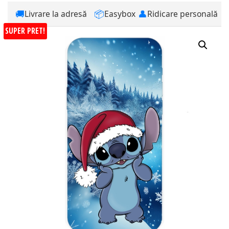
🚚
📦
👤
Livrare la adresă
Easybox
Ridicare personală
SUPER PRET!