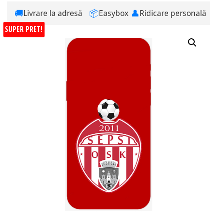
🚚
📦
👤
Livrare la adresă
Easybox
Ridicare personală
SUPER PRET!