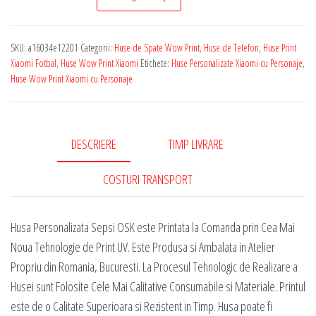
de
Telefon
SKU:
a16034e12201
Categorii:
Huse de Spate Wow Print
,
Huse de Telefon
,
Huse Print
Wow
Xiaomi Fotbal
,
Huse Wow Print Xiaomi
Etichete:
Huse Personalizate Xiaomi cu Personaje
,
Collection
Huse Wow Print Xiaomi cu Personaje
pentru
Orice
Model
DESCRIERE
TIMP LIVRARE
Xiaomi
-
COSTURI TRANSPORT
Sepsi
OSK
Husa Personalizata Sepsi OSK este Printata la Comanda prin Cea Mai
Noua Tehnologie de Print UV. Este Produsa si Ambalata in Atelier
Propriu din Romania, Bucuresti. La Procesul Tehnologic de Realizare a
Husei sunt Folosite Cele Mai Calitative Consumabile si Materiale. Printul
este de o Calitate Superioara si Rezistent in Timp. Husa poate fi