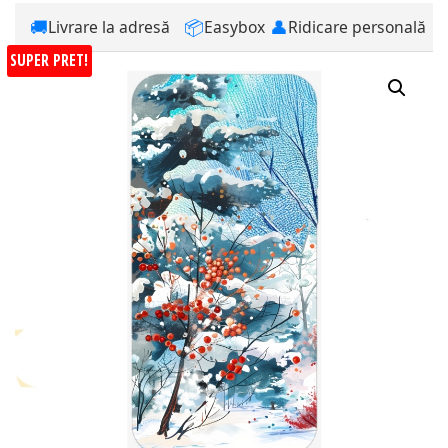
🚚
📦
👤
Livrare la adresă
Easybox
Ridicare personală
SUPER PRET!