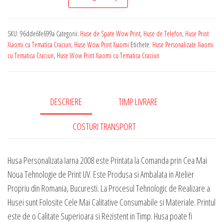
de
Telefon
SKU:
96dde6fe699a
Categorii:
Huse de Spate Wow Print
,
Huse de Telefon
,
Huse Print
Wow
Xiaomi cu Tematica Craciun
,
Huse Wow Print Xiaomi
Etichete:
Huse Personalizate Xiaomi
Collection
cu Tematica Craciun
,
Huse Wow Print Xiaomi cu Tematica Craciun
pentru
Orice
Model
DESCRIERE
TIMP LIVRARE
Xiaomi
-
COSTURI TRANSPORT
Iarna
2008
Husa Personalizata Iarna 2008 este Printata la Comanda prin Cea Mai
Noua Tehnologie de Print UV. Este Produsa si Ambalata in Atelier
Propriu din Romania, Bucuresti. La Procesul Tehnologic de Realizare a
Husei sunt Folosite Cele Mai Calitative Consumabile si Materiale. Printul
este de o Calitate Superioara si Rezistent in Timp. Husa poate fi