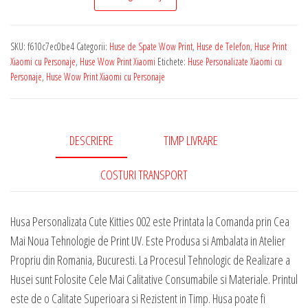
de
Telefon
SKU:
f610c7ec0be4
Categorii:
Huse de Spate Wow Print
,
Huse de Telefon
,
Huse Print
Wow
Xiaomi cu Personaje
,
Huse Wow Print Xiaomi
Etichete:
Huse Personalizate Xiaomi cu
Collection
Personaje
,
Huse Wow Print Xiaomi cu Personaje
pentru
Orice
Model
DESCRIERE
TIMP LIVRARE
Xiaomi
-
COSTURI TRANSPORT
Cute
Kitties
Husa Personalizata Cute Kitties 002 este Printata la Comanda prin Cea
002
Mai Noua Tehnologie de Print UV. Este Produsa si Ambalata in Atelier
Propriu din Romania, Bucuresti. La Procesul Tehnologic de Realizare a
Husei sunt Folosite Cele Mai Calitative Consumabile si Materiale. Printul
este de o Calitate Superioara si Rezistent in Timp. Husa poate fi