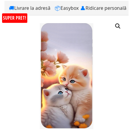
🚚
📦
👤
Livrare la adresă
Easybox
Ridicare personală
SUPER PRET!