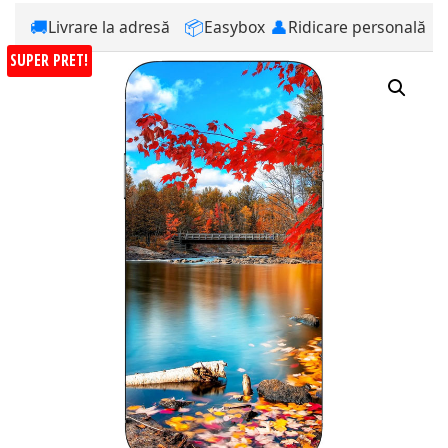
🚚
📦
👤
Livrare la adresă
Easybox
Ridicare personală
SUPER PRET!