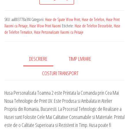
de
Telefon
SKU:
aa883778a3f4
Categorii:
Huse de Spate Wow Print
,
Huse de Telefon
,
Huse Print
Personalizata
Xiaomi cu Peisaje
,
Huse Wow Print Xiaomi
Etichete:
Huse de Telefon Deosebite
,
Huse
pentru
de Telefon Tematice
,
Huse Personalizate Xiaomi cu Peisaje
Orice
Model
Xiaomi
DESCRIERE
TIMP LIVRARE
-
Toamna
COSTURI TRANSPORT
2
Husa Personalizata Toamna 2 este Printata la Comanda prin Cea Mai
Noua Tehnologie de Print UV. Este Produsa si Ambalata in Atelier
Propriu din Romania, Bucuresti. La Procesul Tehnologic de Realizare a
Husei sunt Folosite Cele Mai Calitative Consumabile si Materiale. Printul
este de o Calitate Superioara si Rezistent in Timp. Husa poate fi