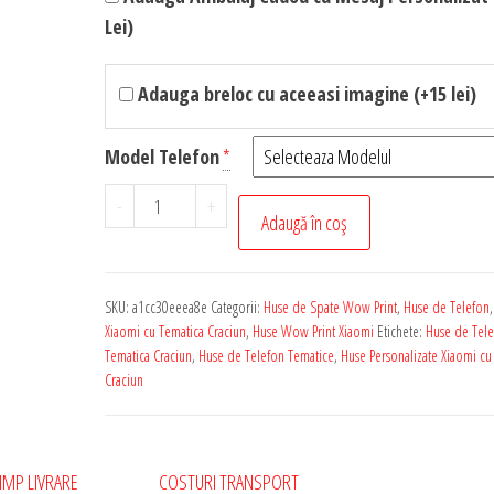
Lei)
Adauga breloc cu aceeasi imagine (+15 lei)
Model Telefon
*
Cantitate
-
+
Adaugă în coș
Husa
de
Telefon
SKU:
a1cc30eeea8e
Categorii:
Huse de Spate Wow Print
,
Huse de Telefon
Personalizata
Xiaomi cu Tematica Craciun
,
Huse Wow Print Xiaomi
Etichete:
Huse de Tele
pentru
Tematica Craciun
,
Huse de Telefon Tematice
,
Huse Personalizate Xiaomi cu
Craciun
Orice
Model
Xiaomi
-
IMP LIVRARE
COSTURI TRANSPORT