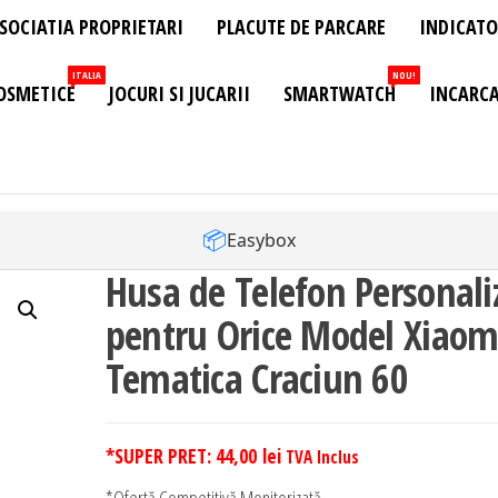
SOCIATIA PROPRIETARI
PLACUTE DE PARCARE
INDICATO
ITALIA
NOU!
OSMETICE
JOCURI SI JUCARII
SMARTWATCH
INCARCA
📦
Easybox
Husa de Telefon Personali
pentru Orice Model Xiaom
Tematica Craciun 60
*SUPER PRET:
44,00
lei
TVA Inclus