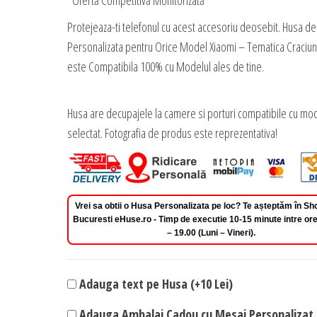
*Ofertă Competitivă Monitorizată
Protejeaza-ti telefonul cu acest accesoriu deosebit. Husa de
Personalizata pentru Orice Model Xiaomi – Tematica Craciun
este Compatibila 100% cu Modelul ales de tine.
Husa are decupajele la camere si porturi compatibile cu mod
selectat. Fotografia de produs este reprezentativa!
Vrei sa obtii o Husa Personalizata pe loc? Te așteptăm în 
Bucuresti eHuse.ro - Timp de executie 10-15 minute intre ore
– 19.00 (Luni – Vineri).
Adauga text pe Husa (+10 Lei)
Adauga Ambalaj Cadou cu Mesaj Personalizat 