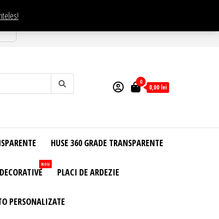
nteles!
esti
0
0,00
lei
NSPARENTE
HUSE 360 GRADE TRANSPARENTE
NOU
 DECORATIVE
PLACI DE ARDEZIE
TO PERSONALIZATE