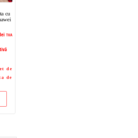
ta cu
uawei
lei
TVA
tivă
et de
za de
a