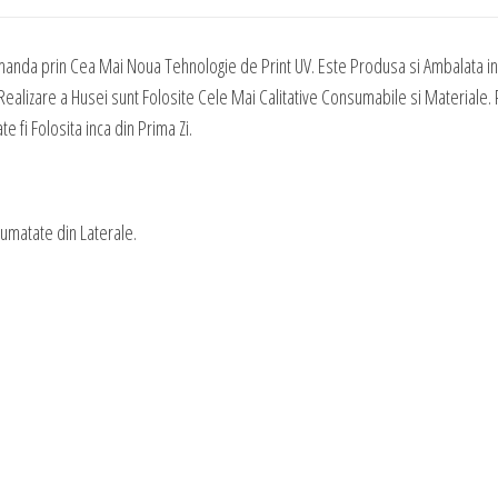
Tematica
Craciun
manda prin Cea Mai Noua Tehnologie de Print UV. Este Produsa si Ambalata in 
60
ealizare a Husei sunt Folosite Cele Mai Calitative Consumabile si Materiale. P
 fi Folosita inca din Prima Zi.
Jumatate din Laterale.