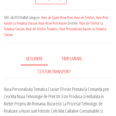
de
Telefon
SKU:
db2f3336d8af
Categorii:
Huse de Spate Wow Print
,
Huse de Telefon
,
Huse Print
Personalizata
Xiaomi cu Tematica Craciun
,
Huse Wow Print Xiaomi
Etichete:
Huse de Telefon cu
pentru
Tematica Craciun
,
Huse de Telefon Tematice
,
Huse Personalizate Xiaomi cu Tematica
Craciun
Orice
Model
Xiaomi
-
DESCRIERE
TIMP LIVRARE
Tematica
COSTURI TRANSPORT
Craciun
59
Husa Personalizata Tematica Craciun 59 este Printata la Comanda prin
Cea Mai Noua Tehnologie de Print UV. Este Produsa si Ambalata in
Atelier Propriu din Romania, Bucuresti. La Procesul Tehnologic de
Realizare a Husei sunt Folosite Cele Mai Calitative Consumabile si