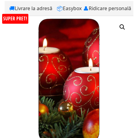
🚚
📦
👤
Livrare la adresă
Easybox
Ridicare personală
SUPER PRET!