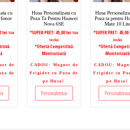
ata cu
Husa Personalizata cu
Husa Personaliza
 Honor
Poza Ta Pentru Huawei
Poza ta pentru H
Nova 6SE
Mate 10 Lit
00
lei
*SUPER PRET:
45,00
lei
*SUPER PRET:
45,00
TVA
TVA
Inclus
Inclus
itivă
*Ofertă Competitivă
*Ofertă Competi
tă
Monitorizată
Monitorizată
net de
CADOU
: Magnet de
CADOU
: Magn
oza de
Frigider cu Poza de
Frigider cu Po
!
pe Husa!
pe Husa!
za
Personalizeaza
Personalizeaz