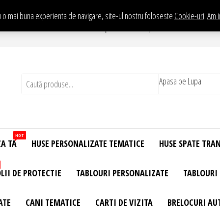
 o mai buna experienta de navigare, site-ul nostru foloseste
Cookie-uri
.
Am i
Te asteptam in Showroom eHuse.ro
. Constantin Brancusi Nr. 11 - Complex Potcoava, Sector 3 Titan - Bucur
Apasa pe Lupa
HOT
ZA TA
HUSE PERSONALIZATE TEMATICE
HUSE SPATE TRA
LII DE PROTECTIE
TABLOURI PERSONALIZATE
TABLOURI
ATE
CANI TEMATICE
CARTI DE VIZITA
BRELOCURI AU