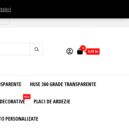
nteles!
esti
0
0,00
lei
NSPARENTE
HUSE 360 GRADE TRANSPARENTE
NOU
 DECORATIVE
PLACI DE ARDEZIE
TO PERSONALIZATE