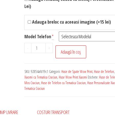
Lei)
Adauga breloc cu aceeasi imagine (+15 lei)
Model Telefon
*
Cantitate
-
+
Adaugă în coș
Husa
de
Telefon
SKU:
92854afd19c1
Categorii:
Huse de Spate Wow Print
,
Huse de Telefon
Personalizata
Xiaomi cu Tematica Craciun
,
Huse Wow Print Xiaomi
Etichete:
Huse de Tele
pentru
Mos Craciun
,
Huse de Telefon cu Tematica Craciun
,
Huse Personalizate Xia
Tematica Craciun
Orice
Model
Xiaomi
-
IMP LIVRARE
COSTURI TRANSPORT