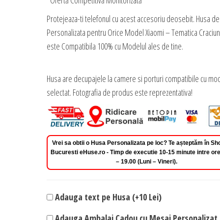
*Ofertă Competitivă Monitorizată
Protejeaza-ti telefonul cu acest accesoriu deosebit. Husa de
Personalizata pentru Orice Model Xiaomi – Tematica Craciun
este Compatibila 100% cu Modelul ales de tine.
Husa are decupajele la camere si porturi compatibile cu mod
selectat. Fotografia de produs este reprezentativa!
Vrei sa obtii o Husa Personalizata pe loc? Te așteptăm în 
Bucuresti eHuse.ro - Timp de executie 10-15 minute intre ore
– 19.00 (Luni – Vineri).
Adauga text pe Husa (+10 Lei)
Adauga Ambalaj Cadou cu Mesaj Personalizat 