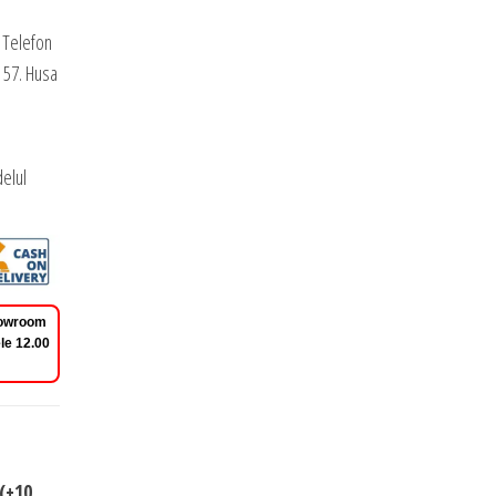
 Telefon
 57. Husa
elul
Showroom
le 12.00
(+10