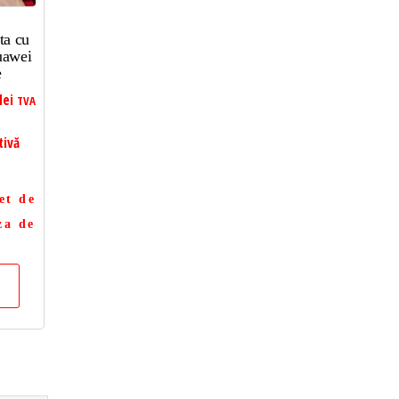
ta cu
uawei
e
lei
TVA
tivă
et de
za de
a