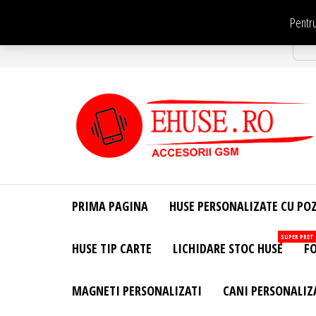
Sari
Pentru
la
Str
conținut
EHuse.ro –
EHuse.ro –
Huse
Site Oficial .
Personalizate
PRIMA PAGINA
HUSE PERSONALIZATE CU PO
Huse
Pentru Orice
Marca de
Personalizate
SUPER PRET
HUSE TIP CARTE
LICHIDARE STOC HUSE
FO
Telefon –
Diverse
Personalizari
MAGNETI PERSONALIZATI
CANI PERSONALIZ
– Accesorii
GSM