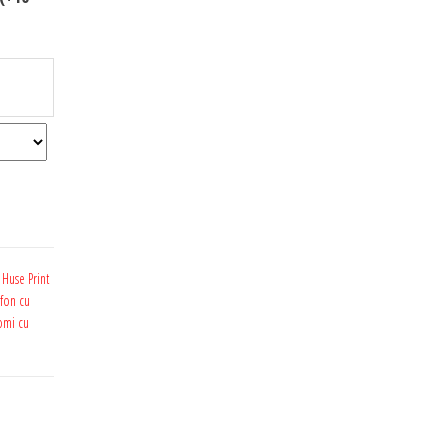
,
Huse Print
fon cu
omi cu