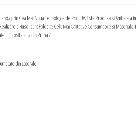
Tematica
Craciun
manda prin Cea Mai Noua Tehnologie de Print UV. Este Produsa si Ambalata in 
57
ealizare a Husei sunt Folosite Cele Mai Calitative Consumabile si Materiale. P
 fi Folosita inca din Prima Zi.
Jumatate din Laterale.