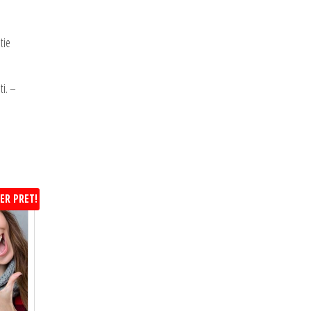
tie
ti. –
ER PRET!