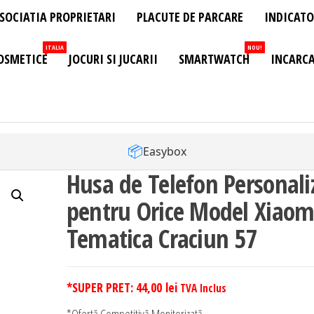
SOCIATIA PROPRIETARI
PLACUTE DE PARCARE
INDICATO
ITALIA
NOU!
OSMETICE
JOCURI SI JUCARII
SMARTWATCH
INCARCA
📦
Easybox
Husa de Telefon Personali
pentru Orice Model Xiaom
Tematica Craciun 57
*SUPER PRET:
44,00
lei
TVA Inclus