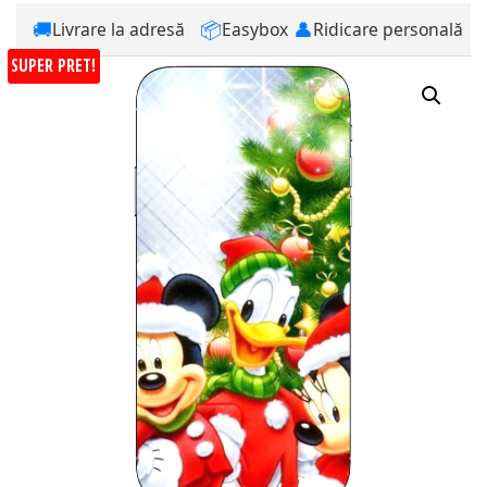
🚚
📦
👤
Livrare la adresă
Easybox
Ridicare personală
SUPER PRET!