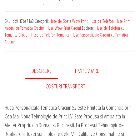
de
Telefon
SKU:
dc91f7ba71a8
Categorii:
Huse de Spate Wow Print
,
Huse de Telefon
,
Huse Print
Personalizata
Xiaomi cu Tematica Craciun
,
Huse Wow Print Xiaomi
Etichete:
Huse de Telefon cu
pentru
Tematica Craciun
,
Huse de Telefon Tematice
,
Huse Personalizate Xiaomi cu Tematica
Craciun
Orice
Model
Xiaomi
-
DESCRIERE
TIMP LIVRARE
Tematica
COSTURI TRANSPORT
Craciun
52
Husa Personalizata Tematica Craciun 52 este Printata la Comanda prin
Cea Mai Noua Tehnologie de Print UV. Este Produsa si Ambalata in
Atelier Propriu din Romania, Bucuresti. La Procesul Tehnologic de
Realizare a Husei sunt Folosite Cele Mai Calitative Consumabile si