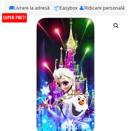
🚚
📦
👤
Livrare la adresă
Easybox
Ridicare personală
SUPER PRET!