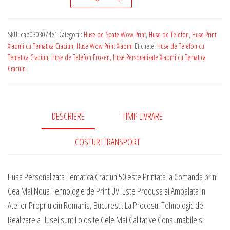
de
Telefon
SKU:
eab0303074e1
Categorii:
Huse de Spate Wow Print
,
Huse de Telefon
,
Huse Print
Personalizata
Xiaomi cu Tematica Craciun
,
Huse Wow Print Xiaomi
Etichete:
Huse de Telefon cu
pentru
Tematica Craciun
,
Huse de Telefon Frozen
,
Huse Personalizate Xiaomi cu Tematica
Craciun
Orice
Model
Xiaomi
-
DESCRIERE
TIMP LIVRARE
Tematica
COSTURI TRANSPORT
Craciun
50
Husa Personalizata Tematica Craciun 50 este Printata la Comanda prin
Cea Mai Noua Tehnologie de Print UV. Este Produsa si Ambalata in
Atelier Propriu din Romania, Bucuresti. La Procesul Tehnologic de
Realizare a Husei sunt Folosite Cele Mai Calitative Consumabile si