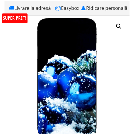
🚚
📦
👤
Livrare la adresă
Easybox
Ridicare personală
SUPER PRET!