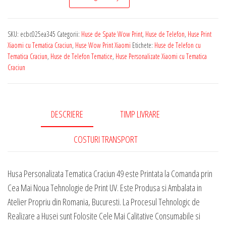
de
Telefon
SKU:
ecbc025ea345
Categorii:
Huse de Spate Wow Print
,
Huse de Telefon
,
Huse Print
Personalizata
Xiaomi cu Tematica Craciun
,
Huse Wow Print Xiaomi
Etichete:
Huse de Telefon cu
pentru
Tematica Craciun
,
Huse de Telefon Tematice
,
Huse Personalizate Xiaomi cu Tematica
Craciun
Orice
Model
Xiaomi
-
DESCRIERE
TIMP LIVRARE
Tematica
COSTURI TRANSPORT
Craciun
49
Husa Personalizata Tematica Craciun 49 este Printata la Comanda prin
Cea Mai Noua Tehnologie de Print UV. Este Produsa si Ambalata in
Atelier Propriu din Romania, Bucuresti. La Procesul Tehnologic de
Realizare a Husei sunt Folosite Cele Mai Calitative Consumabile si