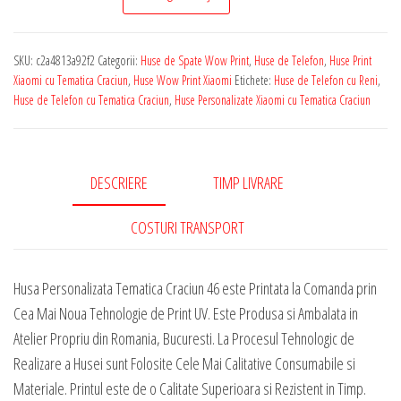
de
Telefon
SKU:
c2a4813a92f2
Categorii:
Huse de Spate Wow Print
,
Huse de Telefon
,
Huse Print
Personalizata
Xiaomi cu Tematica Craciun
,
Huse Wow Print Xiaomi
Etichete:
Huse de Telefon cu Reni
,
pentru
Huse de Telefon cu Tematica Craciun
,
Huse Personalizate Xiaomi cu Tematica Craciun
Orice
Model
Xiaomi
DESCRIERE
TIMP LIVRARE
-
Tematica
COSTURI TRANSPORT
Craciun
46
Husa Personalizata Tematica Craciun 46 este Printata la Comanda prin
Cea Mai Noua Tehnologie de Print UV. Este Produsa si Ambalata in
Atelier Propriu din Romania, Bucuresti. La Procesul Tehnologic de
Realizare a Husei sunt Folosite Cele Mai Calitative Consumabile si
Materiale. Printul este de o Calitate Superioara si Rezistent in Timp.