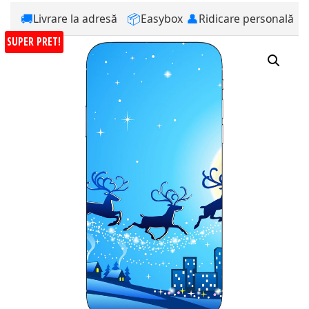
🚚
📦
👤
Livrare la adresă
Easybox
Ridicare personală
SUPER PRET!