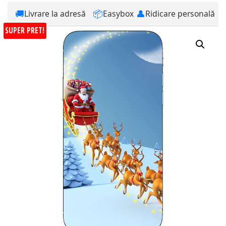
🚚
📦
👤
Livrare la adresă
Easybox
Ridicare personală
SUPER PRET!