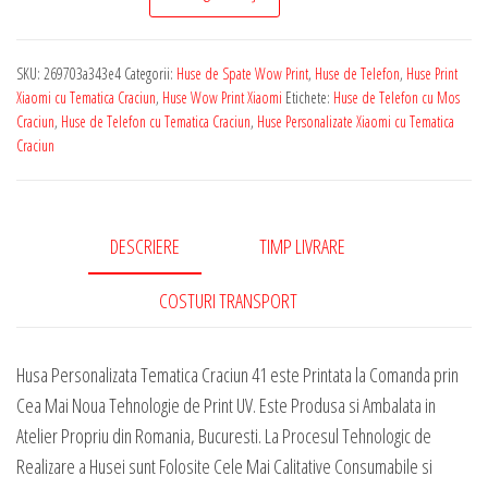
de
Telefon
SKU:
269703a343e4
Categorii:
Huse de Spate Wow Print
,
Huse de Telefon
,
Huse Print
Personalizata
Xiaomi cu Tematica Craciun
,
Huse Wow Print Xiaomi
Etichete:
Huse de Telefon cu Mos
pentru
Craciun
,
Huse de Telefon cu Tematica Craciun
,
Huse Personalizate Xiaomi cu Tematica
Craciun
Orice
Model
Xiaomi
-
DESCRIERE
TIMP LIVRARE
Tematica
COSTURI TRANSPORT
Craciun
41
Husa Personalizata Tematica Craciun 41 este Printata la Comanda prin
Cea Mai Noua Tehnologie de Print UV. Este Produsa si Ambalata in
Atelier Propriu din Romania, Bucuresti. La Procesul Tehnologic de
Realizare a Husei sunt Folosite Cele Mai Calitative Consumabile si