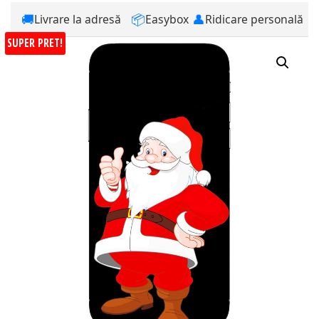
🚚
📦
👤
Livrare la adresă
Easybox
Ridicare personală
SUPER PRET!