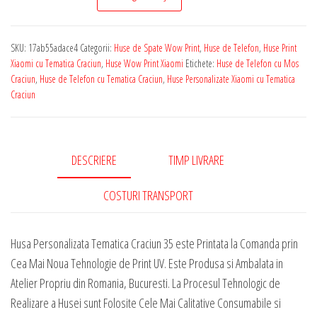
de
Telefon
SKU:
17ab55adace4
Categorii:
Huse de Spate Wow Print
,
Huse de Telefon
,
Huse Print
Personalizata
Xiaomi cu Tematica Craciun
,
Huse Wow Print Xiaomi
Etichete:
Huse de Telefon cu Mos
pentru
Craciun
,
Huse de Telefon cu Tematica Craciun
,
Huse Personalizate Xiaomi cu Tematica
Craciun
Orice
Model
Xiaomi
-
DESCRIERE
TIMP LIVRARE
Tematica
COSTURI TRANSPORT
Craciun
35
Husa Personalizata Tematica Craciun 35 este Printata la Comanda prin
Cea Mai Noua Tehnologie de Print UV. Este Produsa si Ambalata in
Atelier Propriu din Romania, Bucuresti. La Procesul Tehnologic de
Realizare a Husei sunt Folosite Cele Mai Calitative Consumabile si