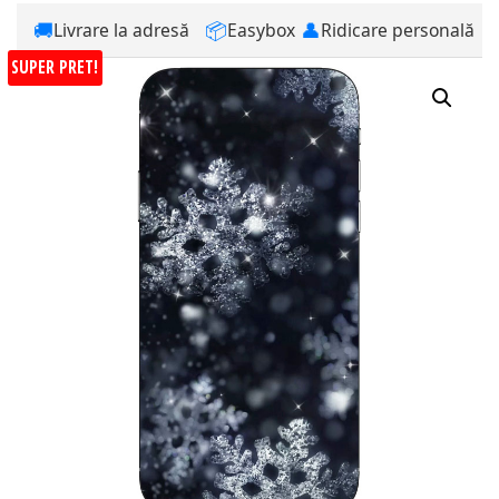
🚚
📦
👤
Livrare la adresă
Easybox
Ridicare personală
SUPER PRET!