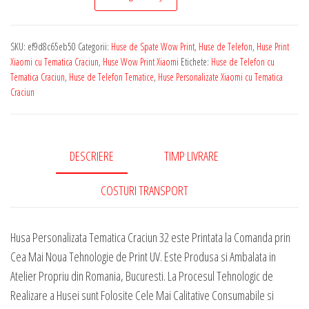
de
Telefon
SKU:
ef9d8c65eb50
Categorii:
Huse de Spate Wow Print
,
Huse de Telefon
,
Huse Print
Personalizata
Xiaomi cu Tematica Craciun
,
Huse Wow Print Xiaomi
Etichete:
Huse de Telefon cu
pentru
Tematica Craciun
,
Huse de Telefon Tematice
,
Huse Personalizate Xiaomi cu Tematica
Craciun
Orice
Model
Xiaomi
-
DESCRIERE
TIMP LIVRARE
Tematica
COSTURI TRANSPORT
Craciun
32
Husa Personalizata Tematica Craciun 32 este Printata la Comanda prin
Cea Mai Noua Tehnologie de Print UV. Este Produsa si Ambalata in
Atelier Propriu din Romania, Bucuresti. La Procesul Tehnologic de
Realizare a Husei sunt Folosite Cele Mai Calitative Consumabile si