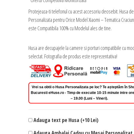
*Ofertă Competitivă Monitorizată
Protejeaza-ti telefonul cu acest accesoriu deosebit. Husa de
Personalizata pentru Orice Model Xiaomi – Tematica Craciun
este Compatibila 100% cu Modelul ales de tine.
Husa are decupajele la camere si porturi compatibile cu mod
selectat. Fotografia de produs este reprezentativa!
Vrei sa obtii o Husa Personalizata pe loc? Te așteptăm în 
Bucuresti eHuse.ro - Timp de executie 10-15 minute intre ore
– 19.00 (Luni – Vineri).
Adauga text pe Husa (+10 Lei)
Adauga Ambalaj Cadou cu Mesaj Personalizat 