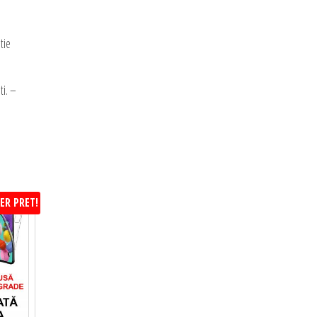
tie
ti. –
ER PRET!