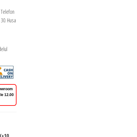
 Telefon
 30. Husa
elul
Showroom
le 12.00
(+10