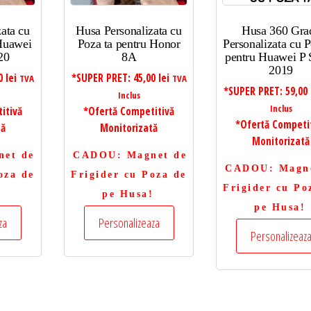
ata cu
Husa Personalizata cu
Husa 360 Gra
 Huawei
Poza ta pentru Honor
Personalizata cu P
20
8A
pentru Huawei P 
2019
00
lei
*SUPER PRET:
45,00
lei
TVA
TVA
*SUPER PRET:
59,00
Inclus
Inclus
itivă
*Ofertă Competitivă
*Ofertă Competi
tă
Monitorizată
Monitorizată
net de
CADOU
: Magnet de
CADOU
: Magn
oza de
Frigider cu Poza de
Frigider cu Po
!
pe Husa!
pe Husa!
za
Personalizeaza
Personalizeaz