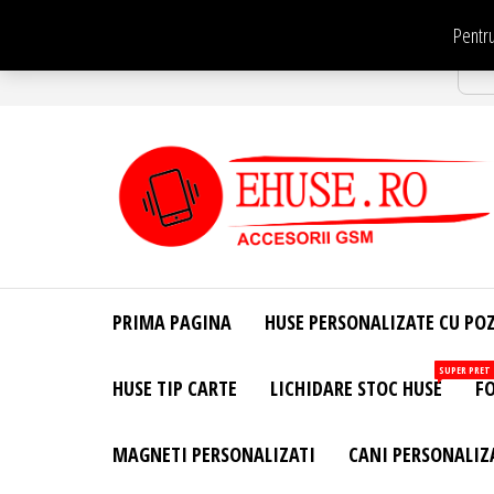
Sari
Pentru
la
Str
conținut
EHuse.ro –
EHuse.ro –
Huse
Site Oficial .
Personalizate
PRIMA PAGINA
HUSE PERSONALIZATE CU PO
Huse
Pentru Orice
Marca de
Personalizate
SUPER PRET
HUSE TIP CARTE
LICHIDARE STOC HUSE
FO
Telefon –
Diverse
Personalizari
MAGNETI PERSONALIZATI
CANI PERSONALIZ
– Accesorii
GSM