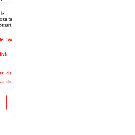
de
oza ta
Smart
lei
TVA
tivă
et de
za de
a