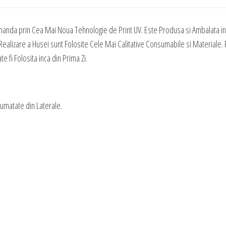
Tematica
Craciun
manda prin Cea Mai Noua Tehnologie de Print UV. Este Produsa si Ambalata in 
30
ealizare a Husei sunt Folosite Cele Mai Calitative Consumabile si Materiale. P
 fi Folosita inca din Prima Zi.
Jumatate din Laterale.