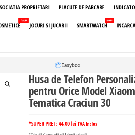
SOCIATIA PROPRIETARI
PLACUTE DE PARCARE
INDICATO
ITALIA
NOU!
OSMETICE
JOCURI SI JUCARII
SMARTWATCH
INCARCA
📦
Easybox
Husa de Telefon Personali
pentru Orice Model Xiaom
Tematica Craciun 30
*SUPER PRET:
44,00
lei
TVA Inclus