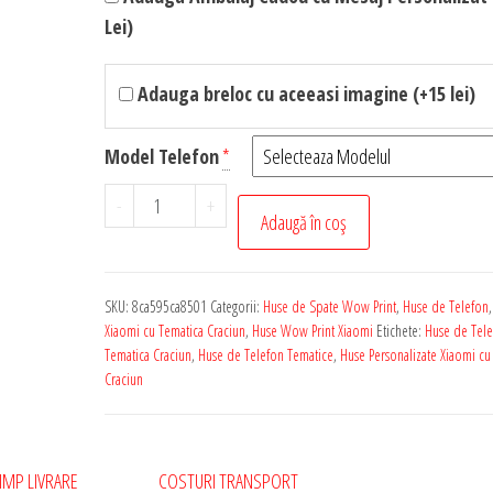
Lei)
Adauga breloc cu aceeasi imagine (+15 lei)
Model Telefon
*
Cantitate
-
+
Adaugă în coș
Husa
de
Telefon
SKU:
8ca595ca8501
Categorii:
Huse de Spate Wow Print
,
Huse de Telefon
Personalizata
Xiaomi cu Tematica Craciun
,
Huse Wow Print Xiaomi
Etichete:
Huse de Tele
pentru
Tematica Craciun
,
Huse de Telefon Tematice
,
Huse Personalizate Xiaomi cu
Craciun
Orice
Model
Xiaomi
-
IMP LIVRARE
COSTURI TRANSPORT