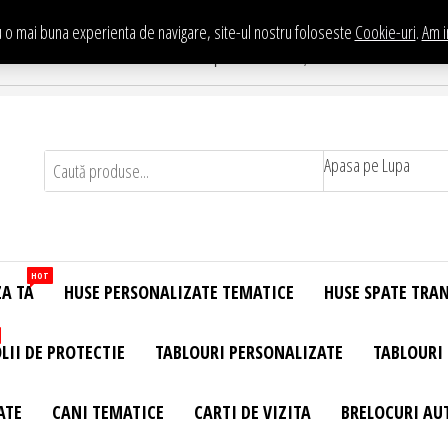
 o mai buna experienta de navigare, site-ul nostru foloseste
Cookie-uri
.
Am i
Te asteptam in Showroom eHuse.ro
. Constantin Brancusi Nr. 11 - Complex Potcoava, Sector 3 Titan - Bucur
Apasa pe Lupa
HOT
ZA TA
HUSE PERSONALIZATE TEMATICE
HUSE SPATE TRA
LII DE PROTECTIE
TABLOURI PERSONALIZATE
TABLOURI
ATE
CANI TEMATICE
CARTI DE VIZITA
BRELOCURI AU