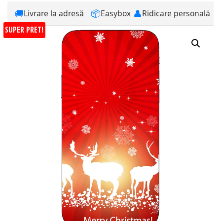
🚚
📦
👤
Livrare la adresă
Easybox
Ridicare personală
SUPER PRET!