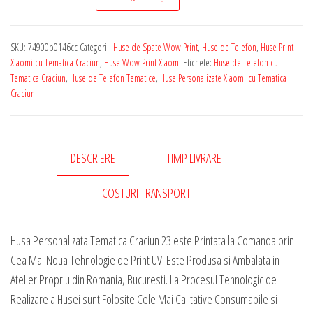
de
Telefon
SKU:
74900b0146cc
Categorii:
Huse de Spate Wow Print
,
Huse de Telefon
,
Huse Print
Personalizata
Xiaomi cu Tematica Craciun
,
Huse Wow Print Xiaomi
Etichete:
Huse de Telefon cu
pentru
Tematica Craciun
,
Huse de Telefon Tematice
,
Huse Personalizate Xiaomi cu Tematica
Craciun
Orice
Model
Xiaomi
-
DESCRIERE
TIMP LIVRARE
Tematica
COSTURI TRANSPORT
Craciun
23
Husa Personalizata Tematica Craciun 23 este Printata la Comanda prin
Cea Mai Noua Tehnologie de Print UV. Este Produsa si Ambalata in
Atelier Propriu din Romania, Bucuresti. La Procesul Tehnologic de
Realizare a Husei sunt Folosite Cele Mai Calitative Consumabile si