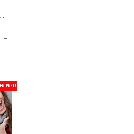
tie
ti. –
ER PRET!