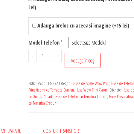
Lei)
Adauga breloc cu aceeasi imagine (+15 lei)
Model Telefon
*
Cantitate
-
+
Adaugă în coș
Husa
de
Telefon
SKU:
199dd6338832
Categorii:
Huse de Spate Wow Print
,
Huse de Telefo
Personalizata
Print Xiaomi cu Tematica Craciun
,
Huse Wow Print Xiaomi
Etichete:
Huse de
pentru
cu Om de Zapada
,
Huse de Telefon cu Tematica Craciun
,
Huse Personaliza
cu Tematica Craciun
Orice
Model
Xiaomi
-
IMP LIVRARE
COSTURI TRANSPORT