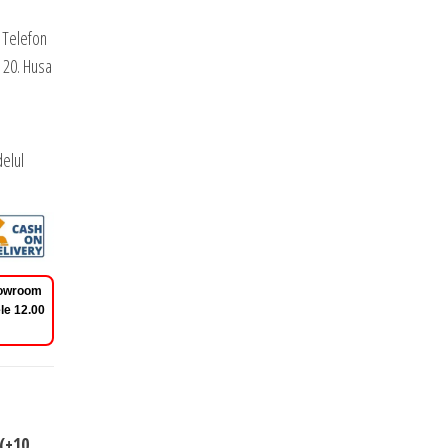
 Telefon
 20. Husa
elul
Showroom
le 12.00
(+10