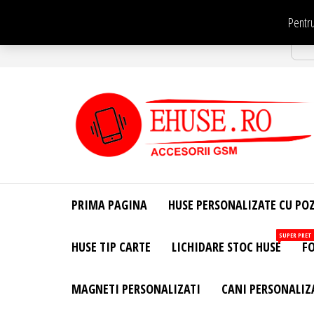
Sari
Pentru
la
Str
conținut
EHuse.ro –
EHuse.ro –
Huse
Site Oficial .
Personalizate
PRIMA PAGINA
HUSE PERSONALIZATE CU PO
Huse
Pentru Orice
Marca de
Personalizate
SUPER PRET
HUSE TIP CARTE
LICHIDARE STOC HUSE
FO
Telefon –
Diverse
Personalizari
MAGNETI PERSONALIZATI
CANI PERSONALIZ
– Accesorii
GSM