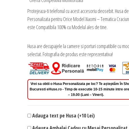
*Ofertă Competitivă Monitorizată
Protejeaza-ti telefonul cu acest accesoriu deosebit. Husa de
Personalizata pentru Orice Model Xiaomi – Tematica Craciun
este Compatibila 100% cu Modelul ales de tine.
Husa are decupajele la camere si porturi compatibile cu mod
selectat. Fotografia de produs este reprezentativa!
Vrei sa obtii o Husa Personalizata pe loc? Te așteptăm în 
Bucuresti eHuse.ro - Timp de executie 10-15 minute intre ore
– 19.00 (Luni – Vineri).
Adauga text pe Husa (+10 Lei)
Adauga Ambalaj Cadou cu Mesaj Personalizat 