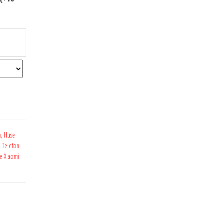
n
,
Huse
 Telefon
te Xiaomi