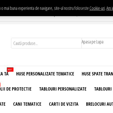
 o mai buna experienta de navigare, site-ul nostru foloseste
Cookie-uri
.
Am i
Te asteptam in Showroom eHuse.ro
. Constantin Brancusi Nr. 11 - Complex Potcoava, Sector 3 Titan - Bucur
Apasa pe Lupa
HOT
ZA TA
HUSE PERSONALIZATE TEMATICE
HUSE SPATE TRA
LII DE PROTECTIE
TABLOURI PERSONALIZATE
TABLOURI
ATE
CANI TEMATICE
CARTI DE VIZITA
BRELOCURI AU