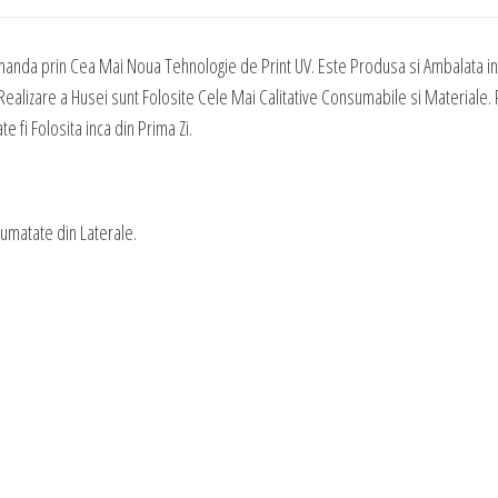
Tematica
Craciun
manda prin Cea Mai Noua Tehnologie de Print UV. Este Produsa si Ambalata in 
20
ealizare a Husei sunt Folosite Cele Mai Calitative Consumabile si Materiale. P
 fi Folosita inca din Prima Zi.
Jumatate din Laterale.