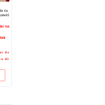
ta cu
uawei
lei
TVA
tivă
et de
za de
a