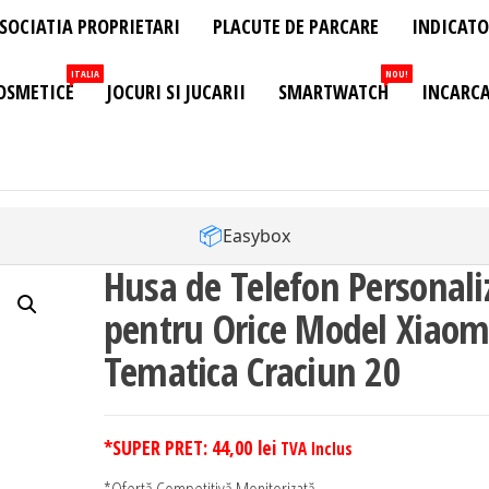
SOCIATIA PROPRIETARI
PLACUTE DE PARCARE
INDICATO
ITALIA
NOU!
OSMETICE
JOCURI SI JUCARII
SMARTWATCH
INCARCA
📦
Easybox
Husa de Telefon Personali
pentru Orice Model Xiaom
Tematica Craciun 20
*SUPER PRET:
44,00
lei
TVA Inclus