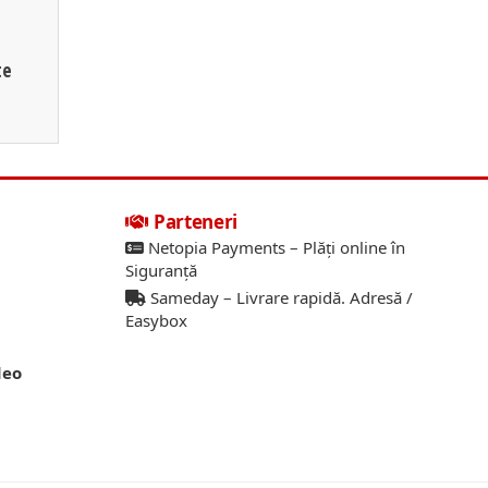
te
Parteneri
Netopia Payments – Plăți online în
Siguranță
Sameday – Livrare rapidă. Adresă /
Easybox
deo