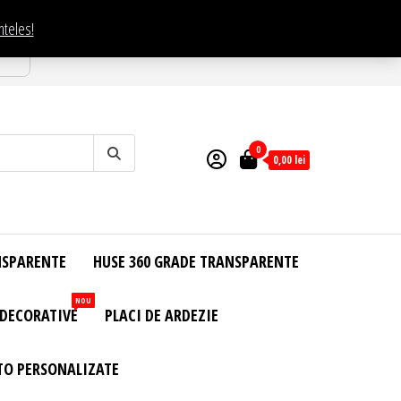
nteles!
esti
0
0,00
lei
NSPARENTE
HUSE 360 GRADE TRANSPARENTE
NOU
 DECORATIVE
PLACI DE ARDEZIE
TO PERSONALIZATE