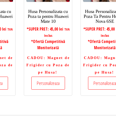
ata cu
Husa Personalizata cu
Husa Personaliza
 Huawei
Poza ta pentru Huawei
Poza Ta Pentru H
Mate 10
Nova 6SE
00
lei
*SUPER PRET:
45,00
lei
*SUPER PRET:
45,00
TVA
TVA
Inclus
Inclus
itivă
*Ofertă Competitivă
*Ofertă Competi
tă
Monitorizată
Monitorizată
net de
CADOU
: Magnet de
CADOU
: Magn
oza de
Frigider cu Poza de
Frigider cu Po
!
pe Husa!
pe Husa!
za
Personalizeaza
Personalizeaz