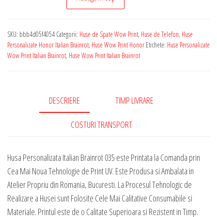
de
Telefon
SKU:
bbb4d05f4054
Categorii:
Huse de Spate Wow Print
,
Huse de Telefon
,
Huse
Personalizata
Personalizate Honor Italian Brainrot
,
Huse Wow Print Honor
Etichete:
Huse Personalizate
pentru
Wow Print Italian Brainrot
,
Huse Wow Print Italian Brainrot
Orice
Model
Honor
DESCRIERE
TIMP LIVRARE
cu
grafica
COSTURI TRANSPORT
-
Italian
Husa Personalizata Italian Brainrot 035 este Printata la Comanda prin
Brainrot
Cea Mai Noua Tehnologie de Print UV. Este Produsa si Ambalata in
035
Atelier Propriu din Romania, Bucuresti. La Procesul Tehnologic de
Realizare a Husei sunt Folosite Cele Mai Calitative Consumabile si
Materiale. Printul este de o Calitate Superioara si Rezistent in Timp.