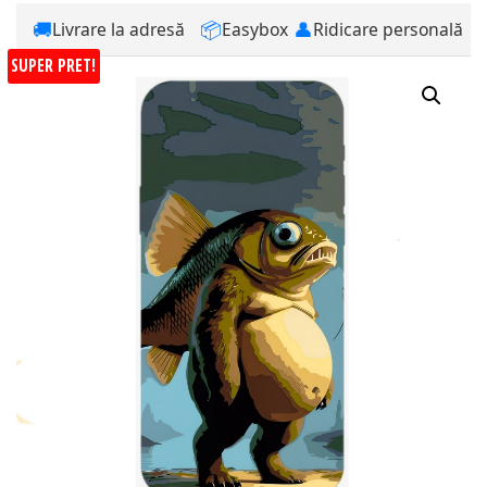
🚚
📦
👤
Livrare la adresă
Easybox
Ridicare personală
SUPER PRET!