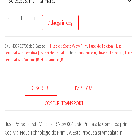
Cantitate
-
+
Adaugă în coș
Husa
de
Telefon
SKU:
437733708de9
Categorii:
Huse de Spate Wow Print
,
Huse de Telefon
,
Huse
Personalizata
Personalizate Tematica Jucatori de Fotbal
Etichete:
husa custom
,
Huse cu Fotbalisti
,
Huse
cu
Personalizate Vinicius JR
,
Huse Vinicius JR
Tematica
-
Vinicius
DESCRIERE
TIMP LIVRARE
JR
New
COSTURI TRANSPORT
004
Husa Personalizata Vinicius JR New 004 este Printata la Comanda prin
Cea Mai Noua Tehnologie de Print UV. Este Produsa si Ambalata in