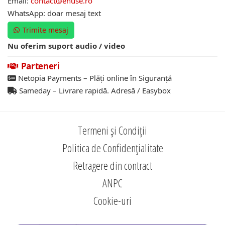
Email:
contact@ehuse.ro
WhatsApp: doar mesaj text
Trimite mesaj
Nu oferim suport audio / video
Parteneri
Netopia Payments – Plăți online în Siguranță
Sameday – Livrare rapidă. Adresă / Easybox
Termeni și Condiții
Politica de Confidențialitate
Retragere din contract
ANPC
Cookie-uri