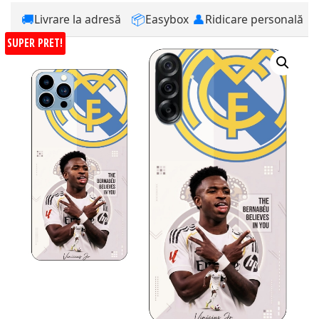
🚚
📦
👤
Livrare la adresă
Easybox
Ridicare personală
SUPER PRET!