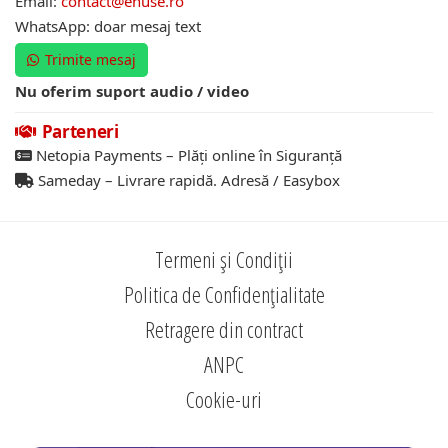
Email:
contact@ehuse.ro
WhatsApp: doar mesaj text
Trimite mesaj
Nu oferim suport audio / video
Parteneri
Netopia Payments – Plăți online în Siguranță
Sameday – Livrare rapidă. Adresă / Easybox
Termeni și Condiții
Politica de Confidențialitate
Retragere din contract
ANPC
Cookie-uri