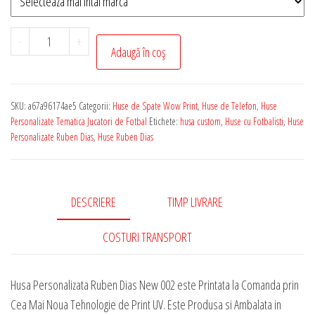
Cantitate
-
+
Adaugă în coș
Husa
de
Telefon
SKU:
a67a96174ae5
Categorii:
Huse de Spate Wow Print
,
Huse de Telefon
,
Huse
Personalizata
Personalizate Tematica Jucatori de Fotbal
Etichete:
husa custom
,
Huse cu Fotbalisti
,
Huse
cu
Personalizate Ruben Dias
,
Huse Ruben Dias
Tematica
-
Ruben
DESCRIERE
TIMP LIVRARE
Dias
New
COSTURI TRANSPORT
002
Husa Personalizata Ruben Dias New 002 este Printata la Comanda prin
Cea Mai Noua Tehnologie de Print UV. Este Produsa si Ambalata in