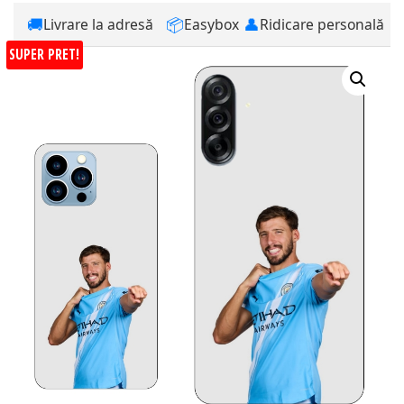
🚚
📦
👤
Livrare la adresă
Easybox
Ridicare personală
SUPER PRET!