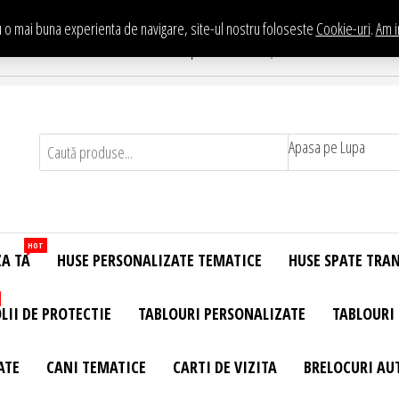
 o mai buna experienta de navigare, site-ul nostru foloseste
Cookie-uri
.
Am i
Te asteptam in Showroom eHuse.ro
. Constantin Brancusi Nr. 11 - Complex Potcoava, Sector 3 Titan - Bucur
Apasa pe Lupa
HOT
ZA TA
HUSE PERSONALIZATE TEMATICE
HUSE SPATE TRA
LII DE PROTECTIE
TABLOURI PERSONALIZATE
TABLOURI
ATE
CANI TEMATICE
CARTI DE VIZITA
BRELOCURI AU