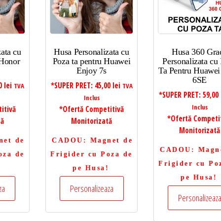
ata cu
Husa Personalizata cu
Husa 360 Gra
 Honor
Poza ta pentru Huawei
Personalizata cu
Enjoy 7s
Ta Pentru Huawe
6SE
00
lei
*SUPER PRET:
45,00
lei
TVA
TVA
*SUPER PRET:
59,00
Inclus
Inclus
itivă
*Ofertă Competitivă
*Ofertă Competi
tă
Monitorizată
Monitorizată
net de
CADOU
: Magnet de
CADOU
: Magn
oza de
Frigider cu Poza de
Frigider cu Po
!
pe Husa!
pe Husa!
za
Personalizeaza
Personalizeaz