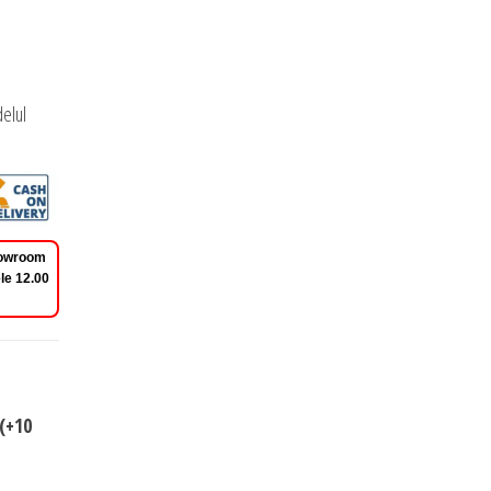
elul
Showroom
le 12.00
(+10