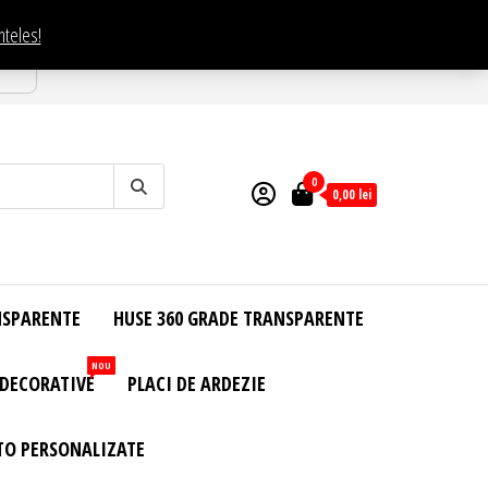
nteles!
esti
0
0,00
lei
NSPARENTE
HUSE 360 GRADE TRANSPARENTE
NOU
 DECORATIVE
PLACI DE ARDEZIE
TO PERSONALIZATE