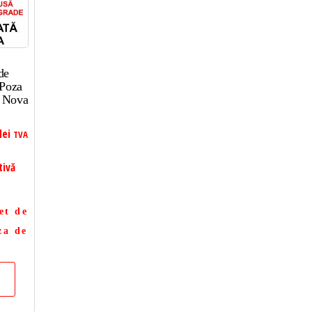
de
 Poza
i Nova
lei
TVA
tivă
et de
za de
a