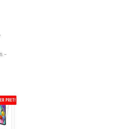
e
ti. –
ER PRET!