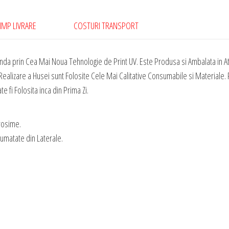
-
Ronaldo
IMP LIVRARE
COSTURI TRANSPORT
New
004
da prin Cea Mai Noua Tehnologie de Print UV. Este Produsa si Ambalata in At
ealizare a Husei sunt Folosite Cele Mai Calitative Consumabile si Materiale. P
 fi Folosita inca din Prima Zi.
rosime.
Jumatate din Laterale.