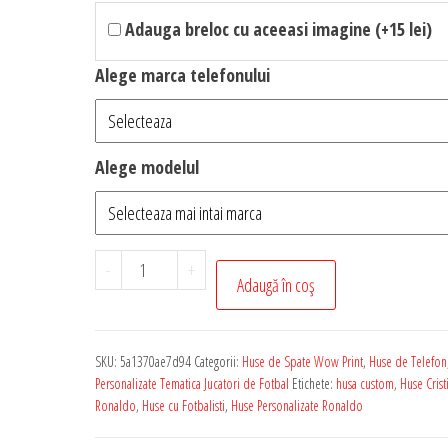
Adauga breloc cu aceeasi imagine (+15 lei)
Alege marca telefonului
Alege modelul
Cantitate
-
+
Adaugă în coș
Husa
de
Telefon
SKU:
5a1370ae7d94
Categorii:
Huse de Spate Wow Print
,
Huse de Telefon
Personalizata
Personalizate Tematica Jucatori de Fotbal
Etichete:
husa custom
,
Huse Crist
cu
Ronaldo
,
Huse cu Fotbalisti
,
Huse Personalizate Ronaldo
Tematica