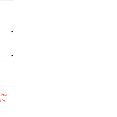
,
Huse
iano