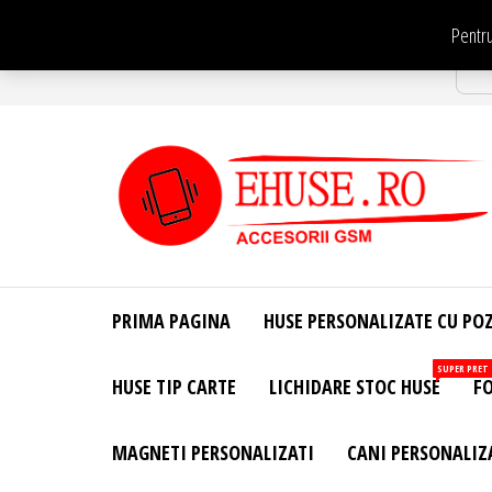
Sari
Pentru
la
Str
conținut
EHuse.ro –
EHuse.ro –
Huse
Site Oficial .
Personalizate
PRIMA PAGINA
HUSE PERSONALIZATE CU PO
Huse
Pentru Orice
Marca de
Personalizate
SUPER PRET
HUSE TIP CARTE
LICHIDARE STOC HUSE
FO
Telefon –
Diverse
Personalizari
MAGNETI PERSONALIZATI
CANI PERSONALIZ
– Accesorii
GSM