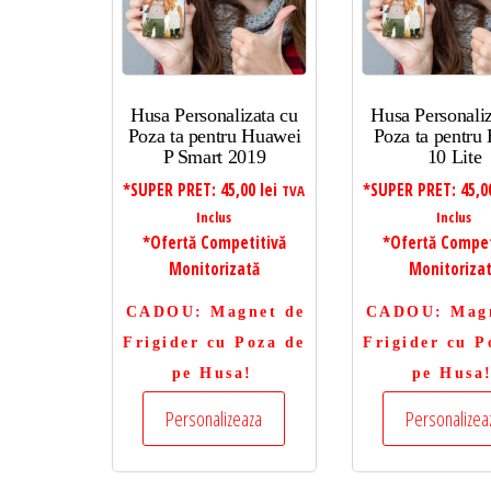
Husa Personalizata cu
Husa Personaliz
Poza ta pentru Huawei
Poza ta pentru
P Smart 2019
10 Lite
*SUPER PRET:
45,00
lei
*SUPER PRET:
45,
TVA
Inclus
Inclus
*Ofertă Competitivă
*Ofertă Compet
Monitorizată
Monitoriza
CADOU
: Magnet de
CADOU
: Mag
Frigider cu Poza de
Frigider cu P
pe Husa!
pe Husa
Personalizeaza
Personalizea