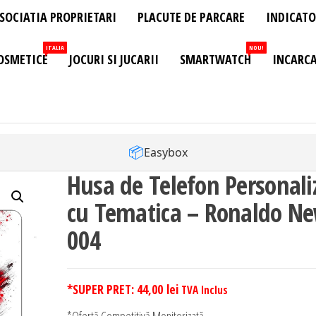
SOCIATIA PROPRIETARI
PLACUTE DE PARCARE
INDICATO
ITALIA
NOU!
OSMETICE
JOCURI SI JUCARII
SMARTWATCH
INCARCA
📦
Easybox
Husa de Telefon Personali
cu Tematica – Ronaldo N
004
*SUPER PRET:
44,00
lei
TVA Inclus