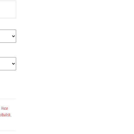
,
Huse
tbalisti
,