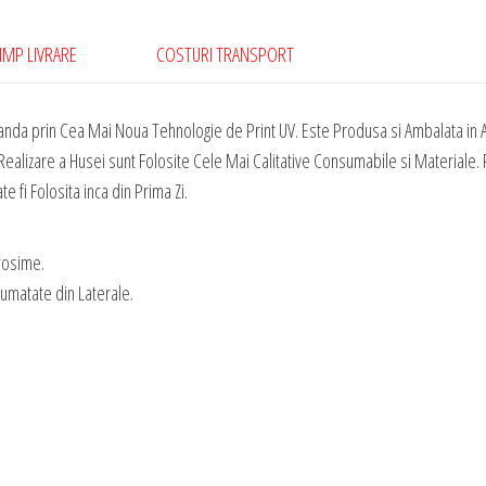
-
Raphinha
IMP LIVRARE
COSTURI TRANSPORT
New
005
nda prin Cea Mai Noua Tehnologie de Print UV. Este Produsa si Ambalata in A
ealizare a Husei sunt Folosite Cele Mai Calitative Consumabile si Materiale. P
 fi Folosita inca din Prima Zi.
rosime.
Jumatate din Laterale.