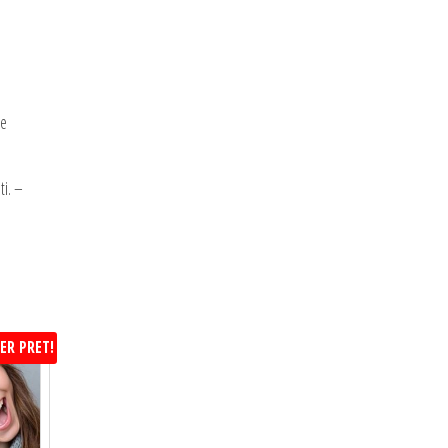
ie
ti. –
ER PRET!