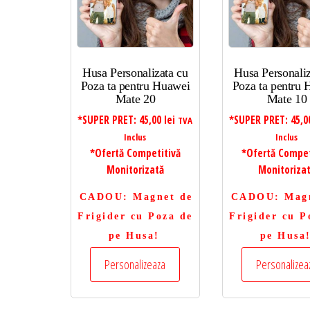
Husa Personalizata cu
Husa Personaliz
Poza ta pentru Huawei
Poza ta pentru
Mate 20
Mate 10
*SUPER PRET:
45,00
lei
*SUPER PRET:
45,
TVA
Inclus
Inclus
*Ofertă Competitivă
*Ofertă Compet
Monitorizată
Monitoriza
CADOU
: Magnet de
CADOU
: Mag
Frigider cu Poza de
Frigider cu P
pe Husa!
pe Husa
Personalizeaza
Personalizea