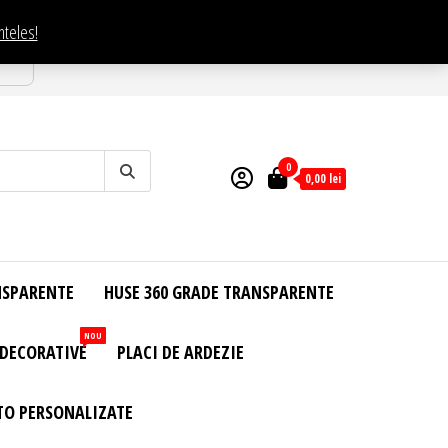
nteles!
esti
0
0,00
lei
NSPARENTE
HUSE 360 GRADE TRANSPARENTE
NOU
 DECORATIVE
PLACI DE ARDEZIE
TO PERSONALIZATE