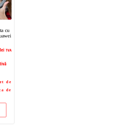
ta cu
uawei
lei
TVA
tivă
et de
za de
a