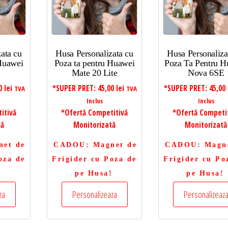
ata cu
Husa Personalizata cu
Husa Personaliza
 Huawei
Poza ta pentru Huawei
Poza Ta Pentru H
Mate 20 Lite
Nova 6SE
00
lei
*SUPER PRET:
45,00
lei
*SUPER PRET:
45,00
TVA
TVA
Inclus
Inclus
itivă
*Ofertă Competitivă
*Ofertă Competi
tă
Monitorizată
Monitorizată
net de
CADOU
: Magnet de
CADOU
: Magn
oza de
Frigider cu Poza de
Frigider cu Po
!
pe Husa!
pe Husa!
za
Personalizeaza
Personalizeaz