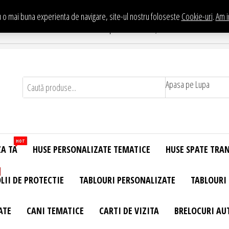
 o mai buna experienta de navigare, site-ul nostru foloseste
Cookie-uri
.
Am i
Te asteptam in Showroom eHuse.ro
. Constantin Brancusi Nr. 11 - Complex Potcoava, Sector 3 Titan - Bucur
Apasa pe Lupa
HOT
ZA TA
HUSE PERSONALIZATE TEMATICE
HUSE SPATE TRA
LII DE PROTECTIE
TABLOURI PERSONALIZATE
TABLOURI
ATE
CANI TEMATICE
CARTI DE VIZITA
BRELOCURI AU