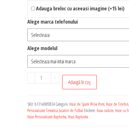
Adauga breloc cu aceeasi imagine (+15 lei)
Alege marca telefonului
Alege modelul
Cantitate
-
+
Adaugă în coș
Husa
de
Telefon
SKU:
b131e08f3834
Categorii:
Huse de Spate Wow Print
,
Huse de Telefon
Personalizata
Personalizate Tematica Jucatori de Fotbal
Etichete:
husa custom
,
Huse cu Fo
cu
Huse Personalizate Raphinha
,
Huse Raphinha
Tematica