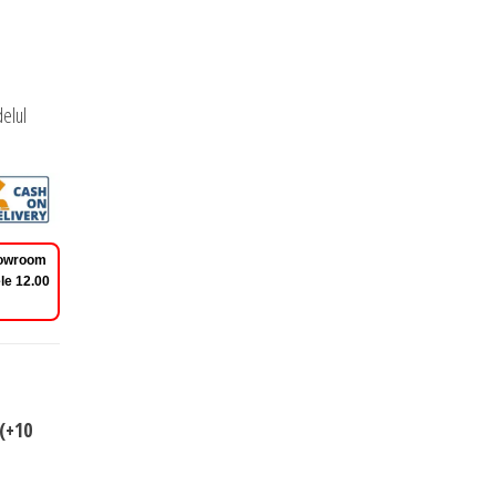
elul
Showroom
le 12.00
(+10