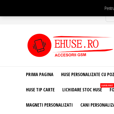
Sari
Pentru
la
Str
conținut
EHuse.ro –
EHuse.ro –
Huse
Site Oficial .
Personalizate
PRIMA PAGINA
HUSE PERSONALIZATE CU PO
Huse
Pentru Orice
Marca de
Personalizate
SUPER PRET
HUSE TIP CARTE
LICHIDARE STOC HUSE
FO
Telefon –
Diverse
Personalizari
MAGNETI PERSONALIZATI
CANI PERSONALIZ
– Accesorii
GSM