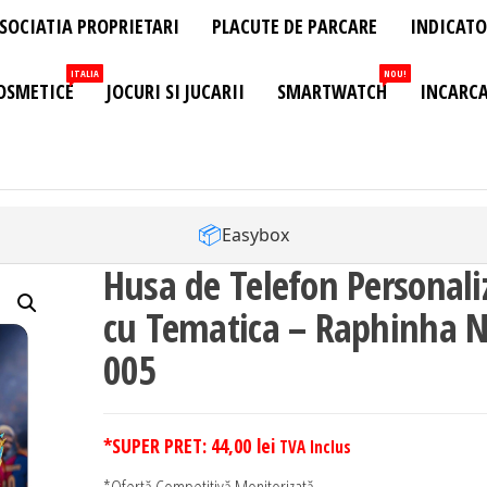
SOCIATIA PROPRIETARI
PLACUTE DE PARCARE
INDICATO
ITALIA
NOU!
OSMETICE
JOCURI SI JUCARII
SMARTWATCH
INCARCA
📦
Easybox
Husa de Telefon Personali
cu Tematica – Raphinha 
005
*SUPER PRET:
44,00
lei
TVA Inclus