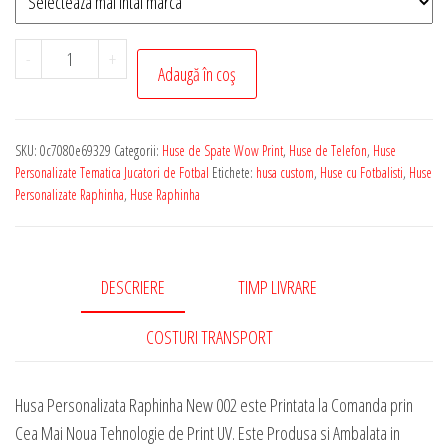
Cantitate
-
+
Adaugă în coș
Husa
de
Telefon
SKU:
0c7080e69329
Categorii:
Huse de Spate Wow Print
,
Huse de Telefon
,
Huse
Personalizata
Personalizate Tematica Jucatori de Fotbal
Etichete:
husa custom
,
Huse cu Fotbalisti
,
Huse
cu
Personalizate Raphinha
,
Huse Raphinha
Tematica
-
Raphinha
DESCRIERE
TIMP LIVRARE
New
002
COSTURI TRANSPORT
Husa Personalizata Raphinha New 002 este Printata la Comanda prin
Cea Mai Noua Tehnologie de Print UV. Este Produsa si Ambalata in