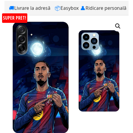
🚚
📦
👤
Livrare la adresă
Easybox
Ridicare personală
SUPER PRET!