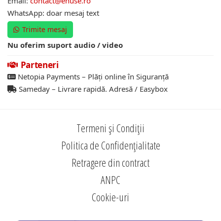
Email:
contact@ehuse.ro
WhatsApp: doar mesaj text
Trimite mesaj
Nu oferim suport audio / video
Parteneri
Netopia Payments – Plăți online în Siguranță
Sameday – Livrare rapidă. Adresă / Easybox
Termeni și Condiții
Politica de Confidențialitate
Retragere din contract
ANPC
Cookie-uri