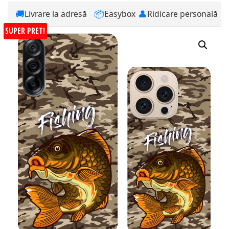
🚚
📦
👤
Livrare la adresă
Easybox
Ridicare personală
SUPER PRET!