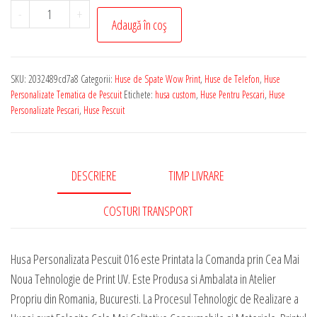
Cantitate
-
+
Adaugă în coș
Husa
de
Telefon
SKU:
2032489cd7a8
Categorii:
Huse de Spate Wow Print
,
Huse de Telefon
,
Huse
Personalizata
Personalizate Tematica de Pescuit
Etichete:
husa custom
,
Huse Pentru Pescari
,
Huse
cu
Personalizate Pescari
,
Huse Pescuit
Tematica
-
Pescuit
DESCRIERE
TIMP LIVRARE
016
COSTURI TRANSPORT
Husa Personalizata Pescuit 016 este Printata la Comanda prin Cea Mai
Noua Tehnologie de Print UV. Este Produsa si Ambalata in Atelier
Propriu din Romania, Bucuresti. La Procesul Tehnologic de Realizare a